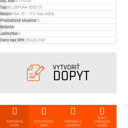
101.170.00
GEL.DEPURA 3000 OT
Filter 10" - 2"F; bez vložky
12.
1
ks
353,00 EUR
VYTVORIŤ
DOPYT
Často
Kontaktné
Inštruktážne
Podklady a
pokladané
osoby
videá
prospekty
otázky