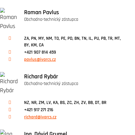
Roman Pavlus
Obchodno-technický zástupca
ZA, PN, MY, NM, TO, PE, PD, BN, TN, IL, PU, PB, TR, MT,
BY, KM, CA
+421 907 814 459
pavlus@ivarcs.cz
Richard Rybár
Obchodno-technický zástupca
NZ, NR, ZM, LV, KA, BS, ZC, ZH, ZV, BB, DT, BR
+421 917 271 216
richard@ivarcs.cz
Ing. Dávid Grumel