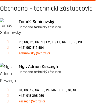
Obchodno - technickí zástupcovia
Tomáš Sobinovský
Obchodno-technický zástupca
PP, SN, RK, DK, NO, LM, TS, LE, KK, SL, SB, PO
+421 907 814 484
sobinovsky@ivarcs.cz
Mgr. Adrian Keszegh
Obchodno-technický zástupca
BA, DS, KN, SA, SC, PK, MA, TT, HC, SE, SI
+421 918 396 269
keszegh@ivarcs.cz