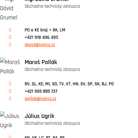
Obchodno-technický zástupca
PO a KE kraj + RK, LM
+421 918 406 493
david@ivarcs.cz
Maroš Pollák
Obchodno-technický zástupca
RV, GL, KE, MI, SO, TV, VT, HN, SV, SP, SK, BJ, PO
+421 905 885 737
pollak@ivarcs.cz
Július Ugrik
Obchodno-technický zástupca
KN, VK, LC, PT, RA, RS