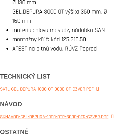
Ø 130 mm
GEL.DEPURA 3000 OT výška 360 mm, Ø
160 mm
materiál: hlava mosadz, nádobka SAN
montážny kľúč: kód 125.210.50
ATEST na pitnú vodu, RÚVZ Poprad
TECHNICKÝ LIST
SKTL-GEL-DEPURA-1000-OT-3000-OT-CZVER.PDF
NÁVOD
SKNAVOD-GEL-DEPURA-1000-OTR-3000-OTR-CZVER.PDF
OSTATNÉ