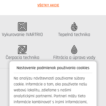
VŠETKY AKCIE
Katalógus:
Katalógus:
Vykurovanie IVARTRIO
Tepelná technika
Katalógus:
Katalógus:
Čerpacia technika
Filtrácia a úprava vody
Nastavenie podmienok používania cookies
Na analýzu návštevnosti používame súbory
cookie. Informácie o tom, ako používate našu
Spojte se s námi
webovú lokalitu, zdieľame s našimi
analytickými partnermi. Partneri môžu tieto
informácie kombinovať s inými informáciami,