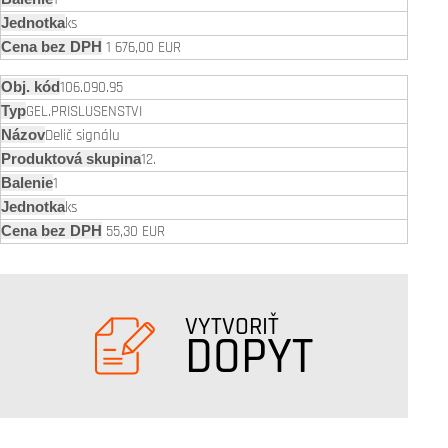
ks
1 676,00 EUR
106.090.95
GEL.PRISLUSENSTVI
Delič signálu
12.
1
ks
55,30 EUR
VYTVORIŤ
DOPYT