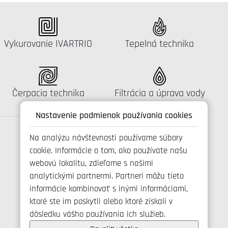
Katalógus:
Katalógus:
Vykurovanie IVARTRIO
Tepelná technika
Katalógus:
Katalógus:
Čerpacia technika
Filtrácia a úprava vody
Nastavenie podmienok používania cookies
Na analýzu návštevnosti používame súbory
cookie. Informácie o tom, ako používate našu
Spojte se s námi
webovú lokalitu, zdieľame s našimi
analytickými partnermi. Partneri môžu tieto
informácie kombinovať s inými informáciami,
ktoré ste im poskytli alebo ktoré získali v
+421 346 214 431
dôsledku vášho používania ich služieb.
info@ivarsk.sk
Ochrana osobných údajov