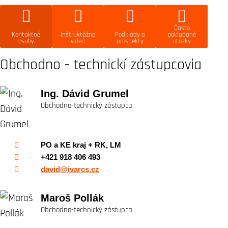
Často
Kontaktné
Inštruktážne
Podklady a
pokladané
osoby
videá
prospekty
otázky
Obchodno - technickí zástupcovia
Ing. Dávid Grumel
Obchodno-technický zástupca
PO a KE kraj + RK, LM
+421 918 406 493
david@ivarcs.cz
Maroš Pollák
Obchodno-technický zástupca