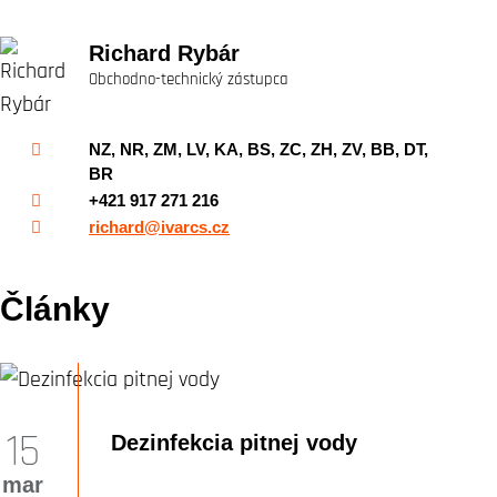
Richard Rybár
Obchodno-technický zástupca
NZ, NR, ZM, LV, KA, BS, ZC, ZH, ZV, BB, DT,
BR
+421 917 271 216
richard@ivarcs.cz
Články
15
Dezinfekcia pitnej vody
mar