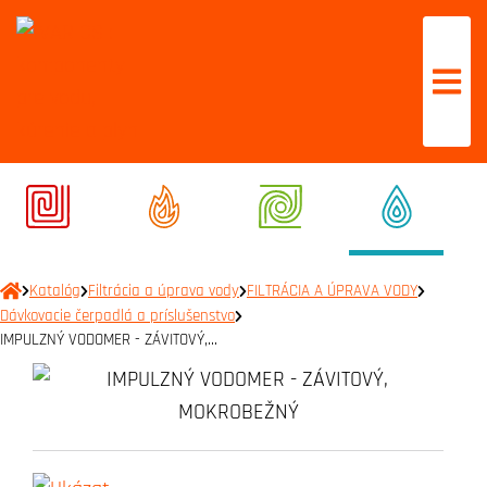
Katalóg
Filtrácia a úprava vody
FILTRÁCIA A ÚPRAVA VODY
Dávkovacie čerpadlá a príslušenstvo
IMPULZNÝ VODOMER - ZÁVITOVÝ,…