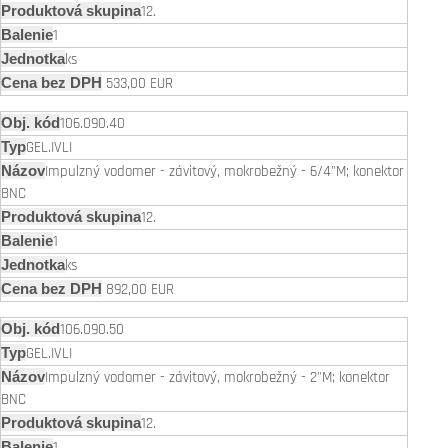
12.
1
ks
533,00 EUR
106.090.40
GEL.IVLI
Impulzný vodomer - závitový, mokrobežný - 6/4"M; konektor
BNC
12.
1
ks
892,00 EUR
106.090.50
GEL.IVLI
Impulzný vodomer - závitový, mokrobežný - 2"M; konektor
BNC
12.
1