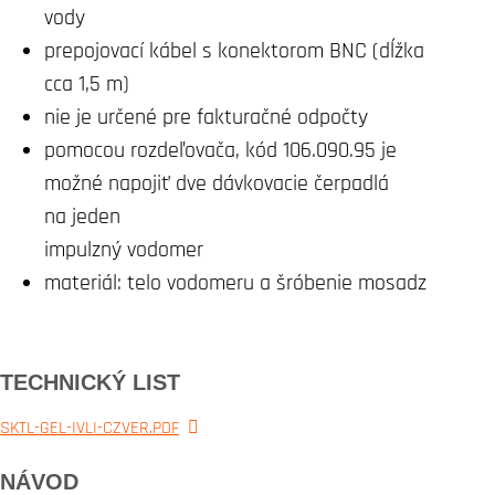
vody
prepojovací kábel s konektorom BNC (dĺžka
cca 1,5 m)
nie je určené pre fakturačné odpočty
pomocou rozdeľovača, kód 106.090.95 je
možné napojiť dve dávkovacie čerpadlá
na jeden
impulzný vodomer
materiál: telo vodomeru a šróbenie mosadz
TECHNICKÝ LIST
SKTL-GEL-IVLI-CZVER.PDF
NÁVOD