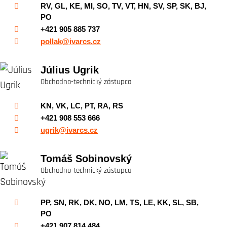
RV, GL, KE, MI, SO, TV, VT, HN, SV, SP, SK, BJ,
PO
+421 905 885 737
pollak@ivarcs.cz
Július Ugrik
Obchodno-technický zástupca
KN, VK, LC, PT, RA, RS
+421 908 553 666
ugrik@ivarcs.cz
Tomáš Sobinovský
Obchodno-technický zástupca
PP, SN, RK, DK, NO, LM, TS, LE, KK, SL, SB,
PO
+421 907 814 484