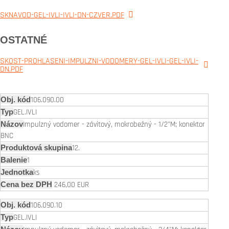
SKNAVOD-GEL-IVLI-IVLI-DN-CZVER.PDF
OSTATNÉ
SKOST-PROHLASENI-IMPULZNI-VODOMERY-GEL-IVLI-GEL-IVLI-
DN.PDF
106.090.00
GEL.IVLI
Impulzný vodomer - závitový, mokrobežný - 1/2"M; konektor
BNC
12.
1
ks
246,00 EUR
106.090.10
GEL.IVLI