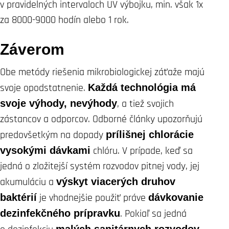
v pravidelných intervaloch UV výbojku, min. však 1x
za 8000-9000 hodín alebo 1 rok.
Záverom
Obe metódy riešenia mikrobiologickej záťaže majú
svoje opodstatnenie.
Každá technológia má
svoje výhody, nevýhody
, a tiež svojich
zástancov a odporcov. Odborné články upozorňujú
predovšetkým na dopady
prílišnej chlorácie
vysokými dávkami
chlóru. V prípade, keď sa
jedná o zložitejší systém rozvodov pitnej vody, jej
akumuláciu a
výskyt viacerých druhov
baktérií
je vhodnejšie použiť práve
dávkovanie
dezinfekčného prípravku
. Pokiaľ sa jedná