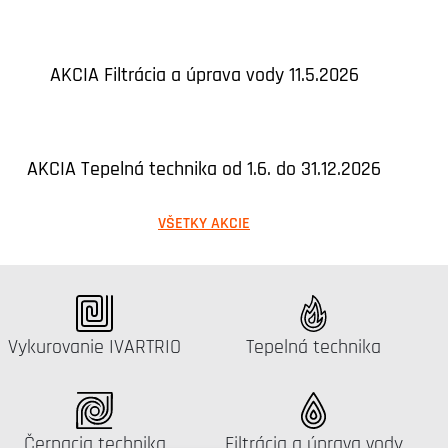
AKCIA Filtrácia a úprava vody 11.5.2026
AKCIA Tepelná technika od 1.6. do 31.12.2026
VŠETKY AKCIE
Katalógus:
Katalógus:
Vykurovanie IVARTRIO
Tepelná technika
Katalógus:
Katalógus:
Čerpacia technika
Filtrácia a úprava vody