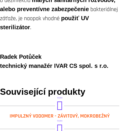
o dezinfekciu
malých sanitárnych rozvodov,
alebo preventívne zabezpečenie
bakteriálnej
záťaže, je naopak vhodné
použiť UV
sterilizátor
.
Radek Potůček
technický manažér I
VAR CS spol. s r.o.
Související produkty
TYPY
GEL.IVLI
IMPULZNÝ VODOMER - ZÁVITOVÝ, MOKROBEŽNÝ
GEL.PRISLUSENSTVI
TYPY