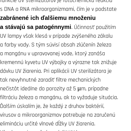
funkcie UV sterilizátorov je fotochemická reakcia
s DNA a RNA mikroorganizmami, čím je v podstate
zabránené ich ďalšiemu množeniu
a stávajú sa patogénnymi
. Účinnosť použitím
UV lampy však klesá v prípade zvýšeného zákalu
a farby vody. S tým súvisí obsah zlúčenín železa
a mangánu v upravovanej vode, ktorý zanáša
kremennú kyvetu UV výbojky a výrazne tak znižuje
dávku UV žiarenia. Pri aplikácii UV sterilizátora je
tak nevyhnutné zaradiť filtre mechanických
nečistôt ideálne do porozity až 5 µm, prípadne
filtráciu železa a mangánu, ak to vyžaduje situácia.
Ďalším úskalím je, že každý z druhov baktérií,
vírusov a mikroorganizmov potrebuje na zaručenú
elimináciu určité vlnové dĺžky UV žiarenia.