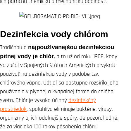
ich patričnú chemickú a mechanickú odolnosť.
Dezinfekcia vody chlórom
Tradičnou a
najpoužívanejšou dezinfekciou
pitnej vody je chlór
, a to už od roku 1908, kedy
sa začal v Spojených štátoch Amerických prvýkrát
používať na dezinfekciu vody v podobe tzv.
chlórového vápna. Odtiaľ sa postupne rozšírilo jeho
používanie v plynnej a kvapalnej forme do celého
sveta. Chlór je vysoko účinný
dezinfekčný
prostriedok
, spoľahlivo eliminuje baktérie, vírusy,
organizmy aj ich odolnejšie spóry. Je pozoruhodné,
že za viac ako 100 rokov pôsobenia chlóru,