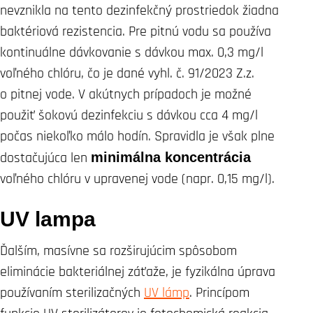
nevznikla na tento dezinfekčný prostriedok žiadna
baktériová rezistencia. Pre pitnú vodu sa používa
kontinuálne dávkovanie s dávkou max. 0,3 mg/l
voľného chlóru, čo je dané vyhl. č. 91/2023 Z.z.
o pitnej vode. V akútnych prípadoch je možné
použiť šokovú dezinfekciu s dávkou cca 4 mg/l
počas niekoľko málo hodín. Spravidla je však plne
dostačujúca len
minimálna koncentrácia
voľného chlóru v upravenej vode (napr. 0,15 mg/l).
UV lampa
Ďalším, masívne sa rozširujúcim spôsobom
eliminácie bakteriálnej záťaže, je fyzikálna úprava
používaním sterilizačných
UV lámp
. ​Princípom