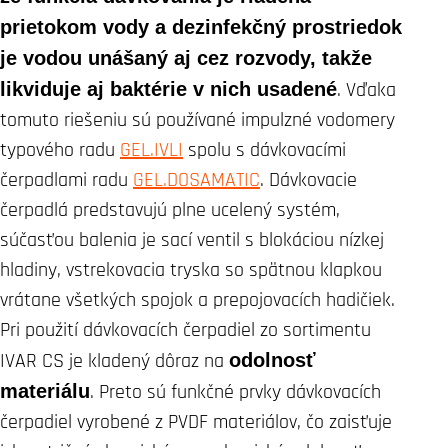
prietokom vody a dezinfekčný prostriedok
je vodou unášaný aj cez rozvody, takže
likviduje aj baktérie v nich usadené
. Vďaka
tomuto riešeniu sú používané impulzné vodomery
typového radu
GEL.IVLI
spolu s dávkovacími
čerpadlami radu
GEL.DOSAMATIC
. Dávkovacie
čerpadlá predstavujú plne ucelený systém,
súčasťou balenia je sací ventil s blokáciou nízkej
hladiny, vstrekovacia tryska so spätnou klapkou
vrátane všetkých spojok a prepojovacích hadičiek.
Pri použití dávkovacích čerpadiel zo sortimentu
IVAR CS je kladený dôraz na
odolnosť
materiálu
. Preto sú funkčné prvky dávkovacích
čerpadiel vyrobené z PVDF materiálov, čo zaisťuje