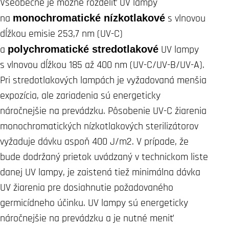
Všeobecne je možné rozdeliť UV lampy
na
monochromatické nízkotlakové
s vlnovou
dĺžkou emisie 253,7 nm (UV-C)
a
polychromatické stredotlakové
UV lampy
s vlnovou dĺžkou 185 až 400 nm (UV-C/UV-B/UV-A).
Pri stredotlakových lampách je vyžadovaná menšia
expozícia, ale zariadenia sú energeticky
náročnejšie na prevádzku. Pôsobenie UV-C žiarenia
monochromatických nízkotlakových sterilizátorov
vyžaduje dávku aspoň 400 J/m2. V prípade, že
bude dodržaný prietok uvádzaný v technickom liste
danej UV lampy, je zaistená tiež minimálna dávka
UV žiarenia pre dosiahnutie požadovaného
germicídneho účinku. UV lampy sú energeticky
náročnejšie na prevádzku a je nutné meniť