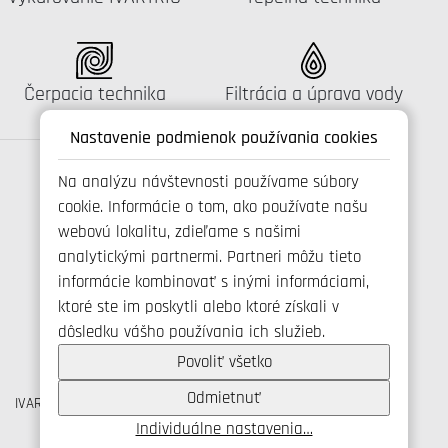
Katalógus:
Katalógus:
Čerpacia technika
Filtrácia a úprava vody
Nastavenie podmienok používania cookies
Na analýzu návštevnosti používame súbory
cookie. Informácie o tom, ako používate našu
Spojte se s námi
webovú lokalitu, zdieľame s našimi
analytickými partnermi. Partneri môžu tieto
informácie kombinovať s inými informáciami,
ktoré ste im poskytli alebo ktoré získali v
+421 346 214 431
dôsledku vášho používania ich služieb.
info@ivarsk.sk
Ochrana osobných údajov
Povoliť všetko
Cookies
Odmietnuť
IVAR CS spol. s r.o., Velvarská 9, Podhořany, 277 51 Nelahozeves
IČO: 45276935 DIČ: CZ45276935
Individuálne nastavenia…