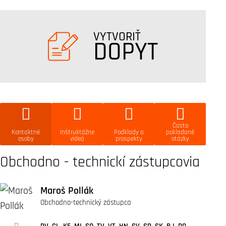
VYTVORIŤ
DOPYT
Často
Kontaktné
Inštruktážne
Podklady a
pokladané
osoby
videá
prospekty
otázky
Obchodno - technickí zástupcovia
Maroš Pollák
Obchodno-technický zástupca