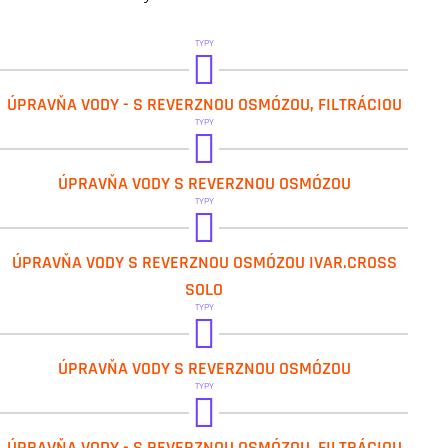
TYPY
IVAR.EST CC
ÚPRAVŇA VODY - S REVERZNOU OSMÓZOU, FILTRÁCIOU
IVAR.EST M
TYPY
IVAR.EST MC
IVAR.CF
ÚPRAVŇA VODY S REVERZNOU OSMÓZOU
IVAR.ESTELLE 600
IVAR.CROSS90
TYPY
IVAR.MCB
IVAR.SOLO
ÚPRAVŇA VODY S REVERZNOU OSMÓZOU IVAR.CROSS
IVAR.MRO
IVAR.SOLO RO
SOLO
TYPY
IVAR.CROSS MAX
ÚPRAVŇA VODY S REVERZNOU OSMÓZOU
IVAR.M GPD
TYPY
IVAR.PREDFILTR
IVAR.M GPD
ÚPRAVŇA VODY - S REVERZNOU OSMÓZOU, FILTRÁCIOU