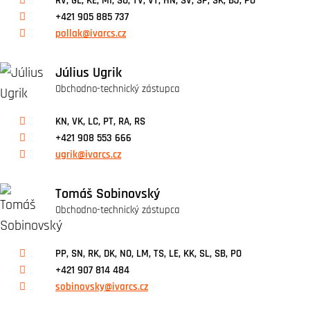
RV, GL, KE, MI, SO, TV, VT, HN, SV, SP, SK, BJ, PO
+421 905 885 737
pollak@ivarcs.cz
Július Ugrik
Obchodno-technický zástupca
KN, VK, LC, PT, RA, RS
+421 908 553 666
ugrik@ivarcs.cz
Tomáš Sobinovský
Obchodno-technický zástupca
PP, SN, RK, DK, NO, LM, TS, LE, KK, SL, SB, PO
+421 907 814 484
sobinovsky@ivarcs.cz