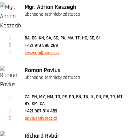
Mgr. Adrian Keszegh
Obchodno-technický zástupca
BA, DS, KN, SA, SC, PK, MA, TT, HC, SE, SI
+421 918 396 269
keszegh@ivarcs.cz
Roman Pavlus
Obchodno-technický zástupca
ZA, PN, MY, NM, TO, PE, PD, BN, TN, IL, PU, PB, TR, MT,
BY, KM, CA
+421 907 814 459
pavlus@ivarcs.cz
Richard Rybár