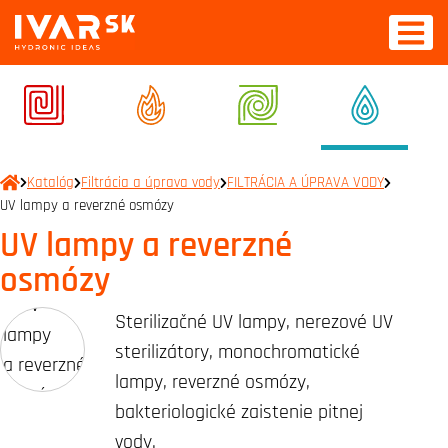
Katalóg
Filtrácia a úprava vody
FILTRÁCIA A ÚPRAVA VODY
UV lampy a reverzné osmózy
UV lampy a reverzné
osmózy
Sterilizačné UV lampy, nerezové UV
sterilizátory, monochromatické
lampy, reverzné osmózy,
bakteriologické zaistenie pitnej
vody.