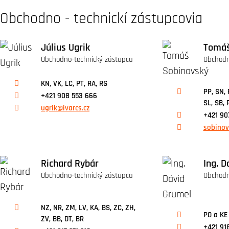
Obchodno - technickí zástupcovia
Július Ugrik
Tomáš
Obchodno-technický zástupca
Obchodn
KN, VK, LC, PT, RA, RS
PP, SN, 
+421 908 553 666
SL, SB, 
ugrik@ivarcs.cz
+421 90
sobinov
Richard Rybár
Ing. D
Obchodno-technický zástupca
Obchodn
NZ, NR, ZM, LV, KA, BS, ZC, ZH,
PO a KE 
ZV, BB, DT, BR
+421 91