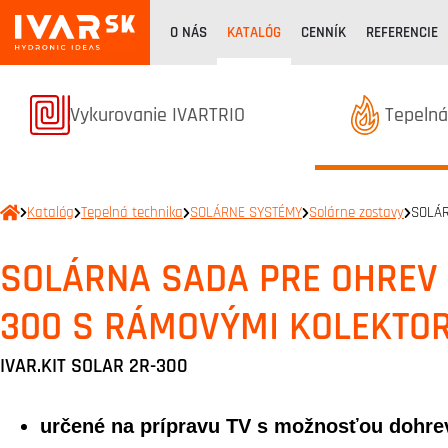
O NÁS
KATALÓG
CENNÍK
REFERENCIE
Termékek kategóriából
Terméke
Vykurovanie IVARTRIO
Tepelná
Katalóg
Tepelná technika
SOLÁRNE SYSTÉMY
Solárne zostavy
SOLÁR
SOLÁRNA SADA PRE OHREV T
300 S RÁMOVÝMI KOLEKTOR
IVAR.KIT SOLAR 2R-300
určené na prípravu TV s možnosťou dohrev