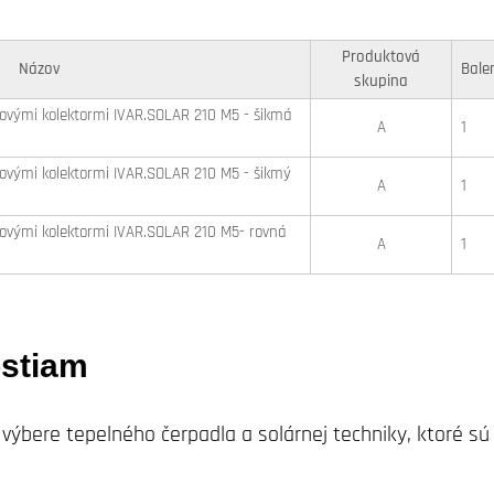
Produktová
Názov
Bale
skupina
ovými kolektormi IVAR.SOLAR 210 M5 - šikmá
A
1
ovými kolektormi IVAR.SOLAR 210 M5 - šikmý
A
1
ovými kolektormi IVAR.SOLAR 210 M5- rovná
A
1
stiam
ri výbere tepelného čerpadla a solárnej techniky, ktoré