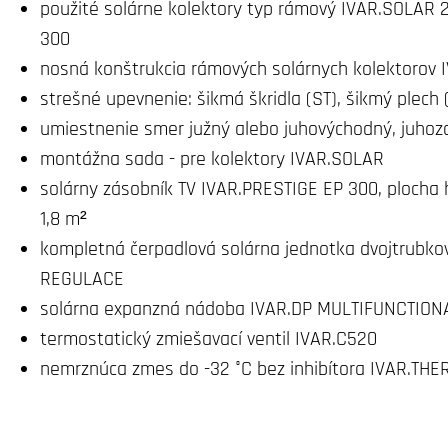
použité solárne kolektory typ rámový IVAR.SOLAR 2
300
nosná konštrukcia rámových solárnych kolektorov 
strešné upevnenie: šikmá škridla (ST), šikmý plech 
umiestnenie smer južný alebo juhovýchodný, juhoz
montážna sada - pre kolektory IVAR.SOLAR
solárny zásobník TV IVAR.PRESTIGE EP 300, plocha
1,8 m²
kompletná čerpadlová solárna jednotka dvojtrubko
REGULACE
solárna expanzná nádoba IVAR.DP MULTIFUNCTIONA
termostatický zmiešavací ventil IVAR.C520
nemrznúca zmes do -32 °C bez inhibítora IVAR.THE