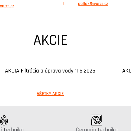
pollak@ivarcs.cz
varcs.cz
AKCIE
AKCIA Filtrácia a úprava vody 11.5.2026
AKC
VŠETKY AKCIE
gus:
Katalógus:
á technika
Čerpacia technika