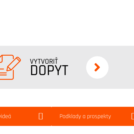
VYTVORIŤ
DOPYT
videá
Podklady a prospekty