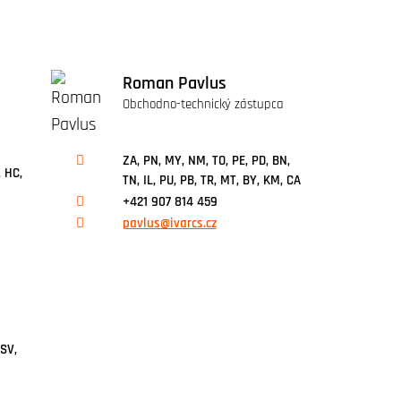
Roman Pavlus
Obchodno-technický zástupca
ZA, PN, MY, NM, TO, PE, PD, BN,
, HC,
TN, IL, PU, PB, TR, MT, BY, KM, CA
+421 907 814 459
pavlus@ivarcs.cz
 SV,