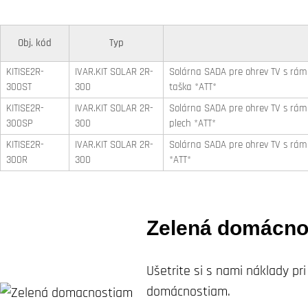
Obj. kód
Typ
KITISE2R-
IVAR.KIT SOLAR 2R-
Solárna SADA pre ohrev TV s rám
300ST
300
taška *ATT*
KITISE2R-
IVAR.KIT SOLAR 2R-
Solárna SADA pre ohrev TV s rám
300SP
300
plech *ATT*
KITISE2R-
IVAR.KIT SOLAR 2R-
Solárna SADA pre ohrev TV s rám
300R
300
*ATT*
Zelená domácno
Ušetrite si s nami náklady p
domácnostiam.