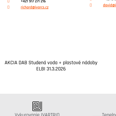
+421 917 271 216
david@i
richard@ivarcs.cz
AKCIA DAB Studená voda + plastové nádoby
ELBI 31.3.2026
Katalógus:
Kataló
Vykurovanie IVARTRIO
Tepeln