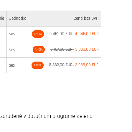
nie
Jednotka
Cena bez DPH
5 461,00 EUR
4 046,00 EUR
ses
AKCIA
5 167,00 EUR
3 830,00 EUR
ses
AKCIA
5 382,00 EUR
3 988,00 EUR
ses
AKCIA
 sú zaradené v dotačnom programe Zelená