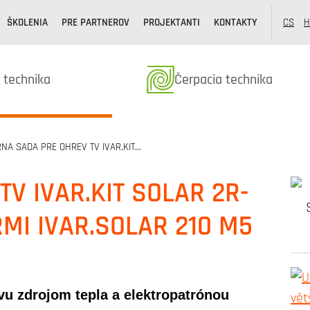
ŠKOLENIA
PRE PARTNEROV
PROJEKTANTI
KONTAKTY
CS
H
k kategóriából
Termékek kategóriából
 technika
Čerpacia technika
NA SADA PRE OHREV TV IVAR.KIT…
V IVAR.KIT SOLAR 2R-
MI IVAR.SOLAR 210 M5
u zdrojom tepla a elektropatrónou