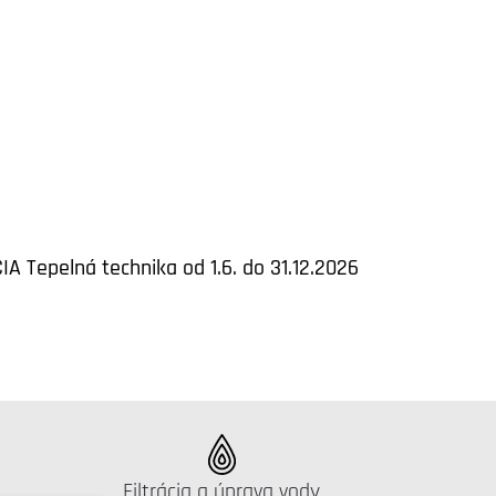
IA Tepelná technika od 1.6. do 31.12.2026
Katalógus:
Filtrácia a úprava vody