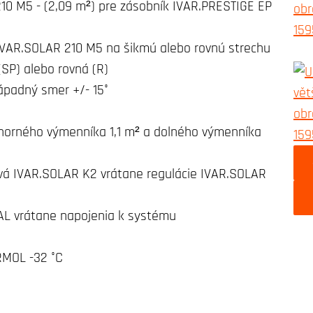
10 M5 - (2,09 m²) pre zásobník IVAR.PRESTIGE EP
IVAR.SOLAR 210 M5 na šikmú alebo rovnú strechu
(SP) alebo rovná (R)
ápadný smer +/- 15°
 horného výmenníka 1,1 m² a dolného výmenníka
vá IVAR.SOLAR K2 vrátane regulácie IVAR.SOLAR
L vrátane napojenia k systému
RMOL -32 °C