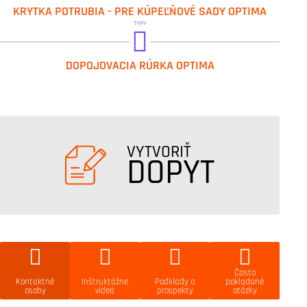
IVAR.AD 01
KRYTKA POTRUBIA - PRE KÚPEĽŇOVÉ SADY OPTIMA
IVAR.AD 02
TYPY
IVAR.RR 702
DOPOJOVACIA RÚRKA OPTIMA
VYTVORIŤ
DOPYT
Často
Kontaktné
Inštruktážne
Podklady a
pokladané
osoby
videá
prospekty
otázky