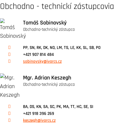
Obchodno - technickí zástupcovia
Tomáš Sobinovský
Obchodno-technický zástupca
PP, SN, RK, DK, NO, LM, TS, LE, KK, SL, SB, PO
+421 907 814 484
sobinovsky@ivarcs.cz
Mgr. Adrian Keszegh
Obchodno-technický zástupca
BA, DS, KN, SA, SC, PK, MA, TT, HC, SE, SI
+421 918 396 269
keszegh@ivarcs.cz