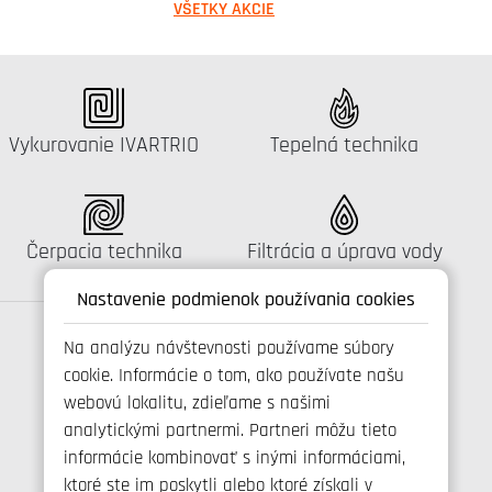
VŠETKY AKCIE
Katalógus:
Katalógus:
Vykurovanie IVARTRIO
Tepelná technika
Katalógus:
Katalógus:
Čerpacia technika
Filtrácia a úprava vody
Nastavenie podmienok používania cookies
Na analýzu návštevnosti používame súbory
cookie. Informácie o tom, ako používate našu
Spojte se s námi
webovú lokalitu, zdieľame s našimi
analytickými partnermi. Partneri môžu tieto
informácie kombinovať s inými informáciami,
ktoré ste im poskytli alebo ktoré získali v
+421 346 214 431