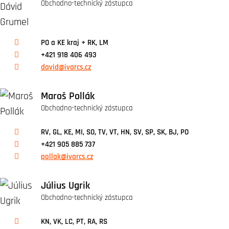
Obchodno-technický zástupca
PO a KE kraj + RK, LM
+421 918 406 493
david@ivarcs.cz
Maroš Pollák
Obchodno-technický zástupca
RV, GL, KE, MI, SO, TV, VT, HN, SV, SP, SK, BJ, PO
+421 905 885 737
pollak@ivarcs.cz
Július Ugrik
Obchodno-technický zástupca
KN, VK, LC, PT, RA, RS