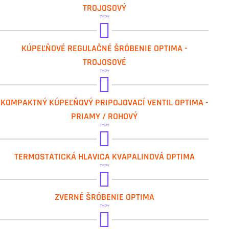
TROJOSOVÝ
TYPY
IVAR.DV 028
KÚPEĽŇOVÉ REGULAČNÉ ŠRÓBENIE OPTIMA -
TROJOSOVÉ
TYPY
IVAR.DV 103
KOMPAKTNÝ KÚPEĽŇOVÝ PRIPOJOVACÍ VENTIL OPTIMA -
IVAR.DV 104
PRIAMY / ROHOVÝ
TYPY
IVAR.DH 01
TERMOSTATICKÁ HLAVICA KVAPALINOVÁ OPTIMA
TYPY
IVAR.DF 01
ZVERNÉ ŠRÓBENIE OPTIMA
IVAR.DF 03
TYPY