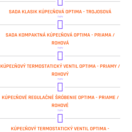
IVAR.DV 016028
SADA KLASIK KÚPEĽŇOVÁ OPTIMA - TROJOSOVÁ
IVAR.DV 016028/1
TYPY
IVAR.KIT DV 10315
SADA KOMPAKTNÁ KÚPEĽŇOVÁ OPTIMA - PRIAMA /
IVAR.KIT DV 10316
ROHOVÁ
TYPY
IVAR.KIT DV 10415
IVAR.KIT DV 10416
IVAR.DV 013
KÚPEĽŇOVÝ TERMOSTATICKÝ VENTIL OPTIMA - PRIAMY /
IVAR.DV 020
ROHOVÝ
TYPY
IVAR.DV 023
KÚPEĽŇOVÉ REGULAČNÉ ŠRÓBENIE OPTIMA - PRIAME /
IVAR.DV 030
ROHOVÉ
TYPY
IVAR.DV 016
KÚPEĽŇOVÝ TERMOSTATICKÝ VENTIL OPTIMA -