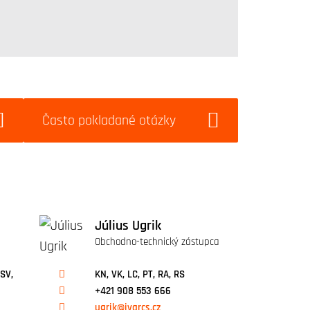
Často pokladané otázky
Július Ugrik
Obchodno-technický zástupca
 SV,
KN, VK, LC, PT, RA, RS
+421 908 553 666
ugrik@ivarcs.cz