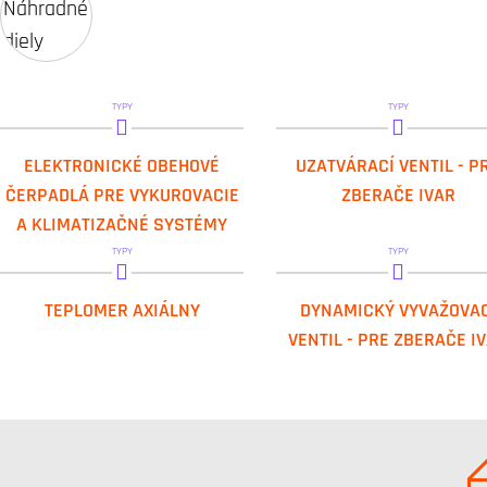
TYPY
TYPY
DAB.EVOSTA2
IVAR.KIT VTC 30
ELEKTRONICKÉ OBEHOVÉ
UZATVÁRACÍ VENTIL - P
ČERPADLÁ PRE VYKUROVACIE
ZBERAČE IVAR
A KLIMATIZAČNÉ SYSTÉMY
TYPY
TYPY
IVAR.TP 120 ABJ
IVAR.VTC 30 D
TEPLOMER AXIÁLNY
DYNAMICKÝ VYVAŽOVAC
VENTIL - PRE ZBERAČE I