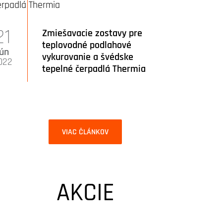
21
Zmiešavacie zostavy pre
teplovodné podlahové
jún
vykurovanie a švédske
022
tepelné čerpadlá Thermia
VIAC ČLÁNKOV
AKCIE