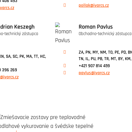
8 406 493
pollak@ivarcs.cz
varcs.cz
Adrian Keszegh
Roman Pavlus
o-technický zástupca
Obchodno-technický zástupca
ZA, PN, MY, NM, TO, PE, PD, BN
KN, SA, SC, PK, MA, TT, HC,
TN, IL, PU, PB, TR, MT, BY, KM
+421 907 814 459
8 396 269
pavlus@ivarcs.cz
@ivarcs.cz