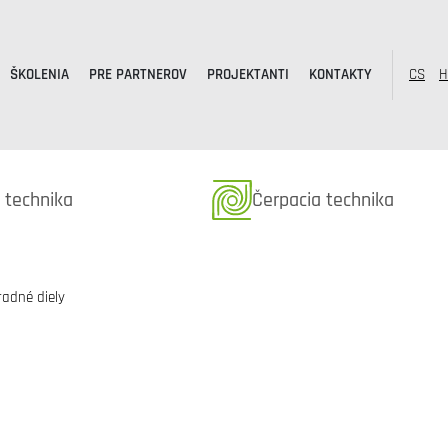
ŠKOLENIA
PRE PARTNEROV
PROJEKTANTI
KONTAKTY
CS
H
k kategóriából
Termékek kategóriából
 technika
Čerpacia technika
adné diely