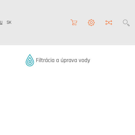
U
SK
Termékek kategóriából
Filtrácia a úprava vody