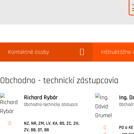
Kontaktné osoby
Inštruktážne 
Obchodno - technickí zástupcovia
Richard Rybár
Ing. D
Obchodno-technický zástupca
Obchodn
NZ, NR, ZM, LV, KA, BS, ZC, ZH,
PO a KE 
ZV, BB, DT, BR