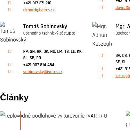
+421 91
+421 917 271 216
david@i
richard@ivarcs.cz
Tomáš Sobinovský
Mgr. 
Obchodno-technický zástupca
Obchodn
PP, SN, RK, DK, NO, LM, TS, LE, KK,
BA, DS, 
SL, SB, PO
SE, SI
+421 907 814 484
+421 91
sobinovsky@ivarcs.cz
keszegh
Články