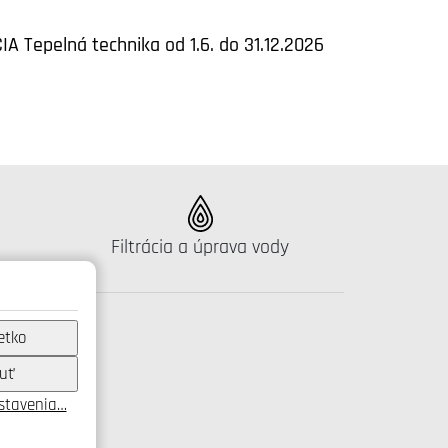
IA Tepelná technika od 1.6. do 31.12.2026
Katalógus:
Filtrácia a úprava vody
etko
uť
astavenia…