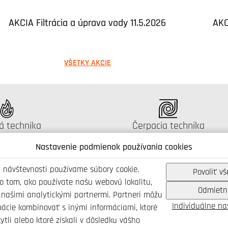
AKCIA Filtrácia a úprava vody 11.5.2026
AKC
VŠETKY AKCIE
gus:
Katalógus:
á technika
Čerpacia technika
Nastavenie podmienok používania cookies
 návštevnosti používame súbory cookie.
Povoliť vš
 o tom, ako používate našu webovú lokalitu,
Odmietn
Spojte se s námi
 našimi analytickými partnermi. Partneri môžu
Individuálne n
mácie kombinovať s inými informáciami, ktoré
ytli alebo ktoré získali v dôsledku vášho