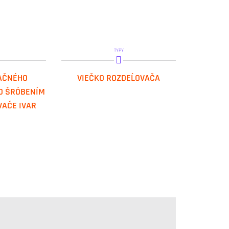
TYPY
C 20
IVAR.AC 601
AČNÉHO
VIEČKO ROZDEĹOVAČA
O ŠRÓBENÍM
VAČE IVAR