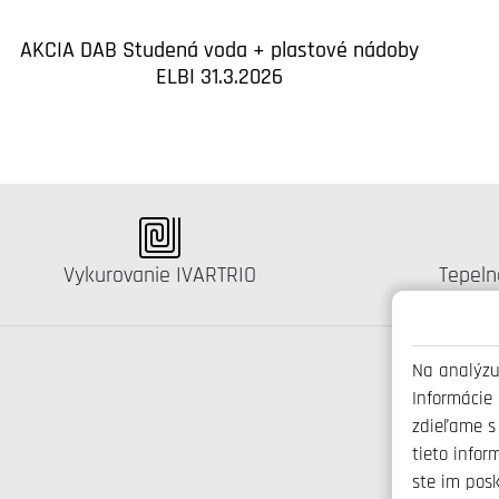
AKCIA DAB Studená voda + plastové nádoby
ELBI 31.3.2026
Katalógus:
Kataló
Vykurovanie IVARTRIO
Tepeln
Na analýzu
Informácie
zdieľame s
tieto infor
ste im posk