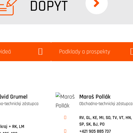
DOPYT
videá
Podklady a prospekty
ávid Grumel
Maroš Pollák
o-technický zástupca
Obchodno-technický zástupca
RV, GL, KE, MI, SO, TV, VT, HN,
SP, SK, BJ, PO
kraj + RK, LM
+421 905 885 737