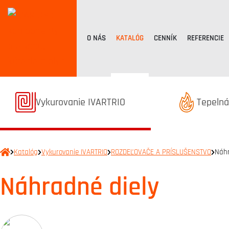
O NÁS
KATALÓG
CENNÍK
REFERENCIE
Termékek kategóriából
Terméke
Vykurovanie IVARTRIO
Tepelná
Katalóg
Vykurovanie IVARTRIO
ROZDEĽOVAČE A PRÍSLUŠENSTVO
Náhr
Náhradné diely