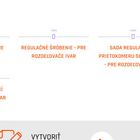
TYPY
TYPY
IVAR.KIT VDC 31
IVAR.KIT FL
RE
REGULAČNÉ ŠRÓBENIE - PRE
SADA REGUL
ROZDEĽOVAČE IVAR
PRIETOKOMERU S
- PRE ROZDEĽO
Í
VAR
VYTVORIŤ