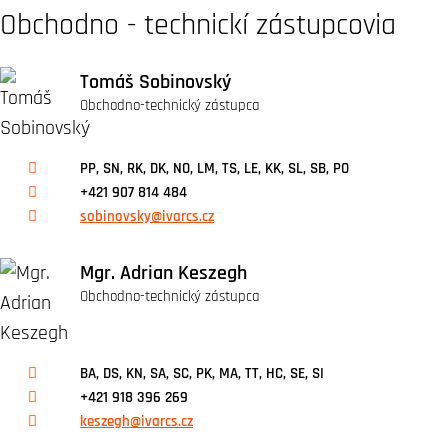
Obchodno - technickí zástupcovia
Tomáš Sobinovský
Obchodno-technický zástupca
PP, SN, RK, DK, NO, LM, TS, LE, KK, SL, SB, PO
+421 907 814 484
sobinovsky@ivarcs.cz
Mgr. Adrian Keszegh
Obchodno-technický zástupca
BA, DS, KN, SA, SC, PK, MA, TT, HC, SE, SI
+421 918 396 269
keszegh@ivarcs.cz