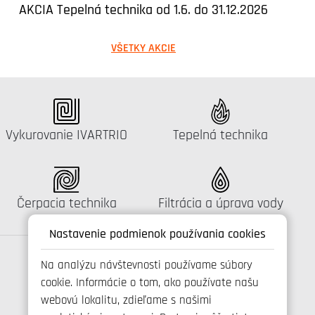
AKCIA Tepelná technika od 1.6. do 31.12.2026
VŠETKY AKCIE
Katalógus:
Katalógus:
Vykurovanie IVARTRIO
Tepelná technika
Katalógus:
Katalógus:
Čerpacia technika
Filtrácia a úprava vody
Nastavenie podmienok používania cookies
Na analýzu návštevnosti používame súbory
cookie. Informácie o tom, ako používate našu
Spojte se s námi
webovú lokalitu, zdieľame s našimi