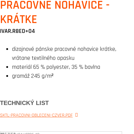
PRACOVNÉ NOHAVICE -
KRÁTKE
IVAR.R8ED+04
dizajnové pánske pracovné nohavice krátke,
vrátane textilného opasku
materiál 65 % polyester, 35 % bavlna
gramáž 245 g/m²
TECHNICKÝ LIST
SKTL-PRACOVNI-OBLECENI-CZVER.PDF