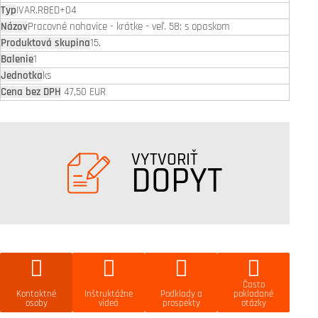
IVAR.R8ED+04
Pracovné nohavice - krátke - veľ. 58; s opaskom
15.
1
ks
47,50 EUR
VYTVORIŤ
DOPYT
Často
Kontaktné
Inštruktážne
Podklady a
pokladané
osoby
videá
prospekty
otázky