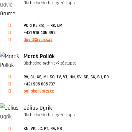
Obchodno-technický zástupca
PO a KE kraj + RK, LM
+421 918 406 493
david@ivarcs.cz
Maroš Pollák
Obchodno-technický zástupca
RV, GL, KE, MI, SO, TV, VT, HN, SV, SP, SK, BJ, PO
+421 905 885 737
pollak@ivarcs.cz
Július Ugrik
Obchodno-technický zástupca
KN, VK, LC, PT, RA, RS