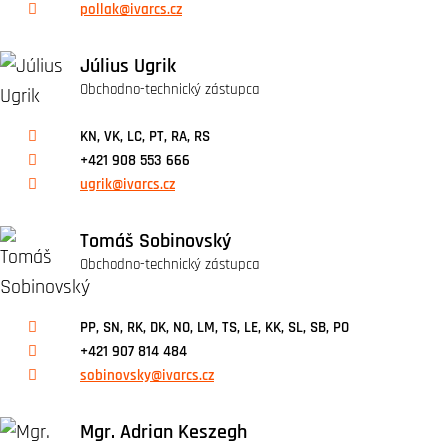
pollak@ivarcs.cz
Július Ugrik
Obchodno-technický zástupca
KN, VK, LC, PT, RA, RS
+421 908 553 666
ugrik@ivarcs.cz
Tomáš Sobinovský
Obchodno-technický zástupca
PP, SN, RK, DK, NO, LM, TS, LE, KK, SL, SB, PO
+421 907 814 484
sobinovsky@ivarcs.cz
Mgr. Adrian Keszegh