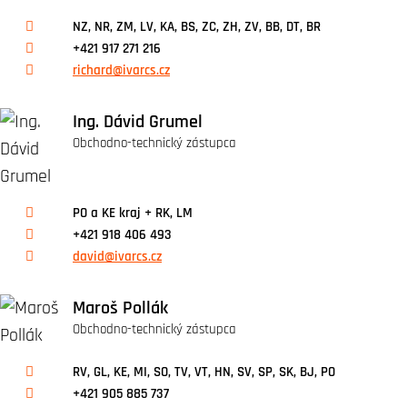
NZ, NR, ZM, LV, KA, BS, ZC, ZH, ZV, BB, DT, BR
+421 917 271 216
richard@ivarcs.cz
Ing. Dávid Grumel
Obchodno-technický zástupca
PO a KE kraj + RK, LM
+421 918 406 493
david@ivarcs.cz
Maroš Pollák
Obchodno-technický zástupca
RV, GL, KE, MI, SO, TV, VT, HN, SV, SP, SK, BJ, PO
+421 905 885 737