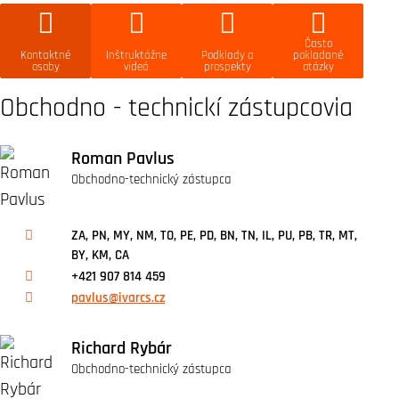
Často
Kontaktné
Inštruktážne
Podklady a
pokladané
osoby
videá
prospekty
otázky
Obchodno - technickí zástupcovia
Roman Pavlus
Obchodno-technický zástupca
ZA, PN, MY, NM, TO, PE, PD, BN, TN, IL, PU, PB, TR, MT,
BY, KM, CA
+421 907 814 459
pavlus@ivarcs.cz
Richard Rybár
Obchodno-technický zástupca