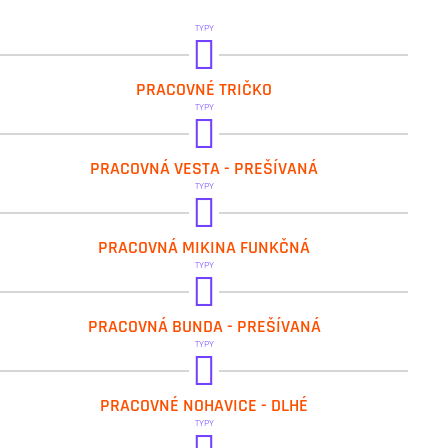
TYPY
IVAR.H131
PRACOVNÉ TRIČKO
TYPY
IVAR.H58-V
PRACOVNÁ VESTA - PREŠÍVANÁ
TYPY
IVAR.H97-M
PRACOVNÁ MIKINA FUNKČNÁ
TYPY
IVAR.H59-B
PRACOVNÁ BUNDA - PREŠÍVANÁ
TYPY
IVAR.R8ED+02
PRACOVNÉ NOHAVICE - DLHÉ
TYPY