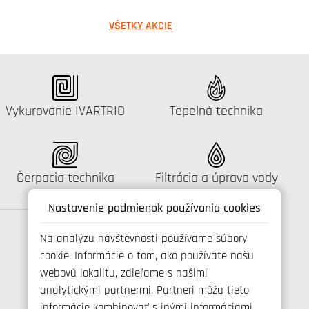
VŠETKY AKCIE
Katalógus:
Katalógus:
Vykurovanie IVARTRIO
Tepelná technika
Katalógus:
Katalógus:
Čerpacia technika
Filtrácia a úprava vody
Nastavenie podmienok používania cookies
Na analýzu návštevnosti používame súbory
cookie. Informácie o tom, ako používate našu
Spojte se s námi
webovú lokalitu, zdieľame s našimi
analytickými partnermi. Partneri môžu tieto
informácie kombinovať s inými informáciami,