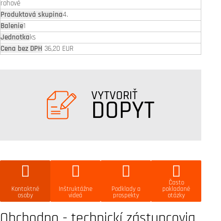
rohové
4.
1
ks
36,20 EUR
VYTVORIŤ
DOPYT
Často
Kontaktné
Inštruktážne
Podklady a
pokladané
osoby
videá
prospekty
otázky
Obchodno - technickí zástupcovia