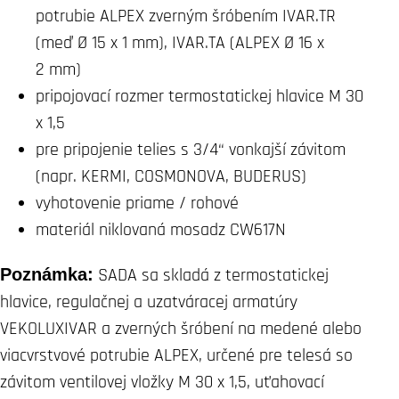
potrubie ALPEX zverným šróbením IVAR.TR
(meď Ø 15 x 1 mm), IVAR.TA (ALPEX Ø 16 x
2 mm)
pripojovací rozmer termostatickej hlavice M 30
x 1,5
pre pripojenie telies s 3/4“ vonkajší závitom
(napr. KERMI, COSMONOVA, BUDERUS)
vyhotovenie priame / rohové
materiál niklovaná mosadz CW617N
Poznámka:
SADA sa skladá z termostatickej
hlavice, regulačnej a uzatváracej armatúry
VEKOLUXIVAR a zverných šróbení na medené alebo
viacvrstvové potrubie ALPEX, určené pre telesá so
závitom ventilovej vložky M 30 x 1,5, uťahovací