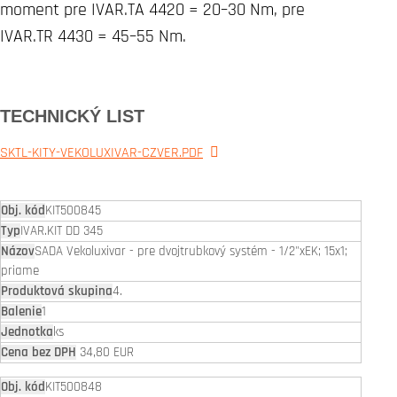
moment pre IVAR.TA 4420 = 20–30 Nm, pre
IVAR.TR 4430 = 45–55 Nm.
TECHNICKÝ LIST
SKTL-KITY-VEKOLUXIVAR-CZVER.PDF
KIT500845
IVAR.KIT DD 345
SADA Vekoluxivar - pre dvojtrubkový systém - 1/2"xEK; 15x1;
priame
4.
1
ks
34,80 EUR
KIT500848