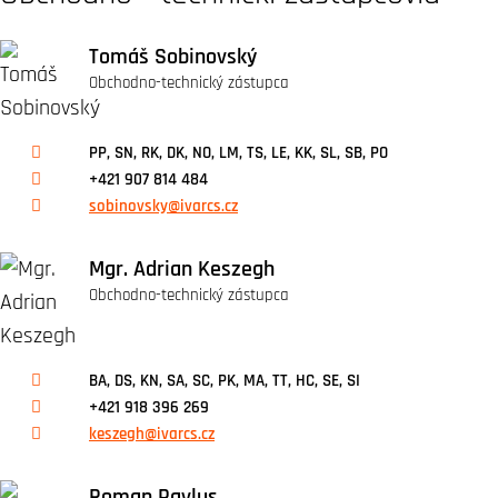
Tomáš Sobinovský
Obchodno-technický zástupca
PP, SN, RK, DK, NO, LM, TS, LE, KK, SL, SB, PO
+421 907 814 484
sobinovsky@ivarcs.cz
Mgr. Adrian Keszegh
Obchodno-technický zástupca
BA, DS, KN, SA, SC, PK, MA, TT, HC, SE, SI
+421 918 396 269
keszegh@ivarcs.cz
Roman Pavlus