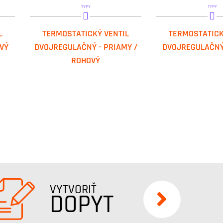
TYPY
TYPY
IVAR.VD 2105 N
IVAR.VCR 2
L
TERMOSTATICKÝ VENTIL
TERMOSTATICK
IVAR.VS 2106 N
IVAR.VCR 2
VÝ
DVOJREGULAČNÝ - PRIAMY /
DVOJREGULAČNÝ 
ROHOVÝ
VYTVORIŤ
DOPYT