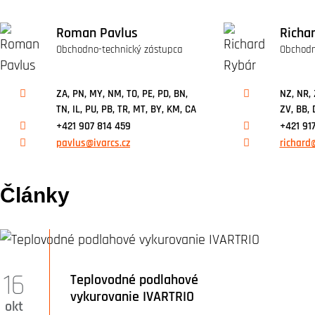
Roman Pavlus
Richa
Obchodno-technický zástupca
Obchodn
ZA, PN, MY, NM, TO, PE, PD, BN,
NZ, NR, 
TN, IL, PU, PB, TR, MT, BY, KM, CA
ZV, BB, 
+421 907 814 459
+421 917
pavlus@ivarcs.cz
richard@
Články
16
Teplovodné podlahové
vykurovanie IVARTRIO
okt