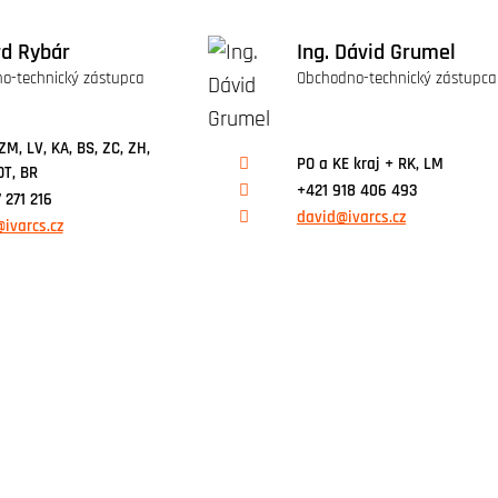
rd Rybár
Ing. Dávid Grumel
o-technický zástupca
Obchodno-technický zástupca
ZM, LV, KA, BS, ZC, ZH,
PO a KE kraj + RK, LM
DT, BR
+421 918 406 493
 271 216
david@ivarcs.cz
ivarcs.cz