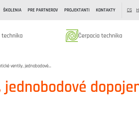
ŠKOLENIA
PRE PARTNEROV
PROJEKTANTI
KONTAKTY
CS
H
k kategóriából
Termékek kategóriából
 technika
Čerpacia technika
tické ventily, jednobodové…
y, jednobodové dopoje