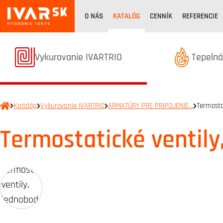
O NÁS
KATALÓG
CENNÍK
REFERENCIE
Termékek kategóriából
Terméke
Vykurovanie IVARTRIO
Tepelná
Katalóg
Vykurovanie IVARTRIO
ARMATÚRY PRE PRIPOJENIE…
Termosta
Termostatické ventil