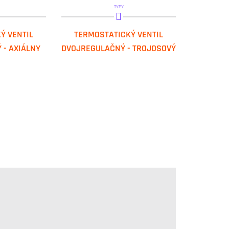
TYPY
132 N
IVAR.VCD 2162 NDX
Ý VENTIL
TERMOSTATICKÝ VENTIL
136 N
IVAR.VCD 2166 NDX
- AXIÁLNY
DVOJREGULAČNÝ - TROJOSOVÝ
IVAR.VCS 2162 NSX
IVAR.VCS 2166 NSX