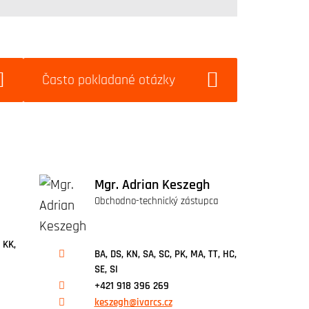
Často pokladané otázky
Mgr. Adrian Keszegh
Obchodno-technický zástupca
 KK,
BA, DS, KN, SA, SC, PK, MA, TT, HC,
SE, SI
+421 918 396 269
keszegh@ivarcs.cz