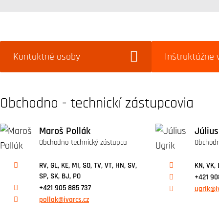
Kontaktné osoby
Inštruktážne 
Obchodno - technickí zástupcovia
Maroš Pollák
Július
Obchodno-technický zástupca
Obchodn
RV, GL, KE, MI, SO, TV, VT, HN, SV,
KN, VK, 
SP, SK, BJ, PO
+421 90
+421 905 885 737
ugrik@i
pollak@ivarcs.cz