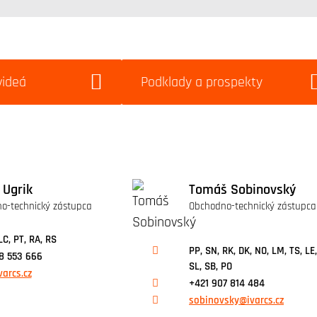
videá
Podklady a prospekty
 Ugrik
Tomáš Sobinovský
o-technický zástupca
Obchodno-technický zástupca
LC, PT, RA, RS
PP, SN, RK, DK, NO, LM, TS, LE,
8 553 666
SL, SB, PO
varcs.cz
+421 907 814 484
sobinovsky@ivarcs.cz