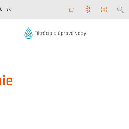
U
SK
Termékek kategóriából
Filtrácia a úprava vody
nie