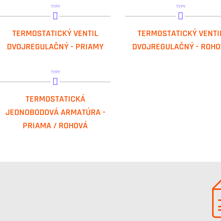
TYPY
TYPY
IVAR.VD 2101 N
IVAR.VS 2102 N
TERMOSTATICKÝ VENTIL
TERMOSTATICKÝ VENTI
DVOJREGULAČNÝ - PRIAMY
DVOJREGULAČNÝ - ROHO
TYPY
IVAR.MJ PR
TERMOSTATICKÁ
IVAR.MJ RO
JEDNOBODOVÁ ARMATÚRA -
PRIAMA / ROHOVÁ