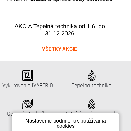
AKCIA Tepelná technika od 1.6. do
31.12.2026
VŠETKY AKCIE
Katalógus:
Katalógus:
Vykurovanie IVARTRIO
Tepelná technika
Katalógus:
Katalógus:
Čerpacia technika
Filtrácia a úprava vody
Nastavenie podmienok používania
cookies