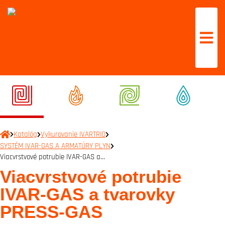
Katalóg
Vykurovanie IVARTRIO
SYSTÉM IVAR-GAS A ARMATÚRY PLYN
Viacvrstvové potrubie IVAR-GAS a…
Viacvrstvové potrubie
IVAR-GAS a tvarovky
PRESS-GAS