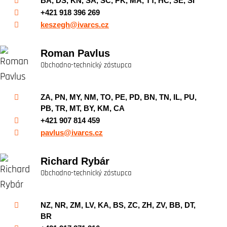
BA, DS, KN, SA, SC, PK, MA, TT, HC, SE, SI
+421 918 396 269
keszegh@ivarcs.cz
Roman Pavlus
Obchodno-technický zástupca
ZA, PN, MY, NM, TO, PE, PD, BN, TN, IL, PU,
PB, TR, MT, BY, KM, CA
+421 907 814 459
pavlus@ivarcs.cz
Richard Rybár
Obchodno-technický zástupca
NZ, NR, ZM, LV, KA, BS, ZC, ZH, ZV, BB, DT,
BR