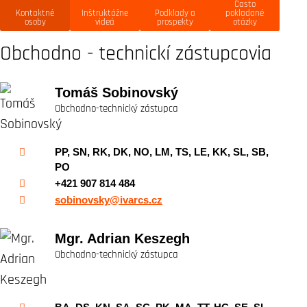
Často
Kontaktné
Inštruktážne
Podklady a
pokladané
osoby
videá
prospekty
otázky
Obchodno - technickí zástupcovia
Tomáš Sobinovský
Obchodno-technický zástupca
PP, SN, RK, DK, NO, LM, TS, LE, KK, SL, SB,
PO
+421 907 814 484
sobinovsky@ivarcs.cz
Mgr. Adrian Keszegh
Obchodno-technický zástupca