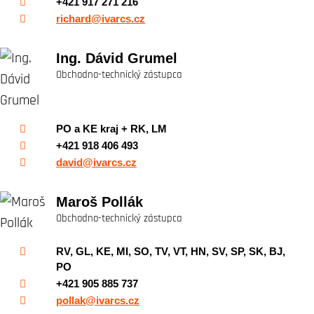
+421 917 271 216
richard@ivarcs.cz
Ing. Dávid Grumel
Obchodno-technický zástupca
PO a KE kraj + RK, LM
+421 918 406 493
david@ivarcs.cz
Maroš Pollák
Obchodno-technický zástupca
RV, GL, KE, MI, SO, TV, VT, HN, SV, SP, SK, BJ,
PO
+421 905 885 737
pollak@ivarcs.cz