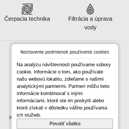
Katalógus:
Katalógus:
Čerpacia technika
Filtrácia a úprava
vody
Nastavenie podmienok používania cookies
Na analýzu návštevnosti používame súbory
Spojte se s námi
cookie. Informácie o tom, ako používate
našu webovú lokalitu, zdieľame s našimi
analytickými partnermi. Partneri môžu tieto
+421 346 214 431
informácie kombinovať s inými
info@ivarsk.sk
informáciami, ktoré ste im poskytli alebo
Ochrana osobných údajov
ktoré získali v dôsledku vášho používania
Cookies
ich služieb.
IVAR CS spol. s r.o., Velvarská 9, Podhořany, 277 51
Povoliť všetko
Nelahozeves