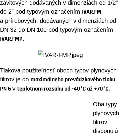
závitových dodávaných v dimenziách od 1/2″
do 2″ pod typovým označením
IVAR.FM
,
a prírubových, dodávaných v dimenziách od
DN 32 do DN 100 pod typovým označením
IVAR.FMP
.
Tlaková použiteľnosť oboch typov plynových
filtrov je do
maximálneho prevádzkového tlaku
PN 6
v
teplotnom rozsahu od -40°C až +70°C.
Oba typy
plynových
filtrov
disponujú