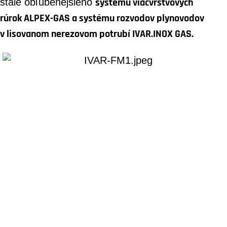
stále obľúbenejšieho
systému viacvrstvových
rúrok ALPEX-GAS a systému rozvodov plynovodov
v lisovanom nerezovom potrubí IVAR.INOX GAS.