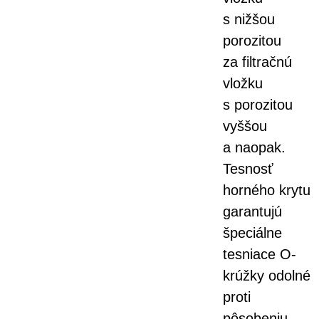
s nižšou
porozitou
za filtračnú
vložku
s porozitou
vyššou
a naopak.
Tesnosť
horného krytu
garantujú
špeciálne
tesniace O-
krúžky odolné
proti
pôsobeniu