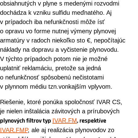
obsiahnutých v plyne s medenými rozvodmi
dochádza k vzniku sulfidu meďnatého. Aj
v prípadoch iba nefunkčnosti môže ísť
o opravu vo forme nutnej výmeny plynovej
armatúry v radoch niekoľko sto €, nepočítajúc
náklady na dopravu a vyčistenie plynovodu.
V týchto prípadoch potom nie je možné
uplatniť reklamáciu, pretože sa jedná
o nefunkčnosť spôsobenú nečistotami
v plynnom médiu tzn.vonkajším vplyvom.
Riešenie, ktoré ponúka spoločnosť IVAR CS,
je nielen inštalácia závitových a prírubových
plynových filtrov typ
IVAR.FM
, respektíve
IVAR.FMP
, ale aj realizácia plynovodov zo