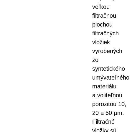
veľkou
filtračnou
plochou
filtračných
vložiek
vyrobených
zo
syntetického
umývateľného
materiálu
a voliteľnou
porozitou 10,
20 a 50 µm.
Filtračné
vložky sú