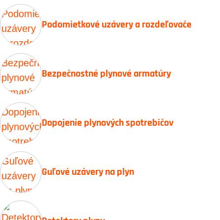
Podomietkové uzávery a rozdeľovače
Bezpečnostné plynové armatúry
Dopojenie plynových spotrebičov
Guľové uzávery na plyn