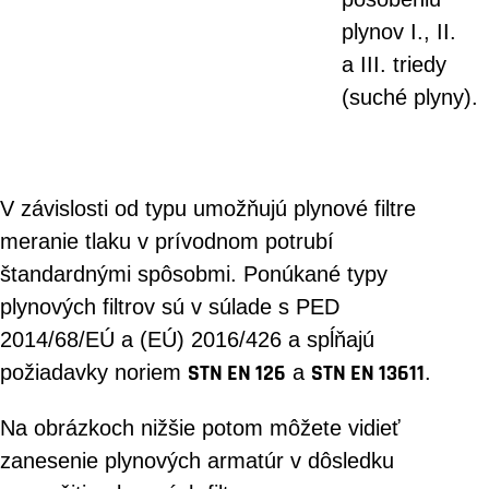
plynov I., II.
a III. triedy
(suché plyny).
V závislosti od typu umožňujú plynové filtre
meranie tlaku v prívodnom potrubí
štandardnými spôsobmi. Ponúkané typy
plynových filtrov sú v súlade s PED
2014/68/EÚ a (EÚ) 2016/426 a spĺňajú
požiadavky noriem
STN EN 126
a
STN EN 13611
.
Na obrázkoch nižšie potom môžete vidieť
zanesenie plynových armatúr v dôsledku