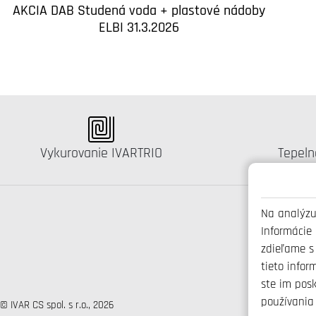
AKCIA DAB Studená voda + plastové nádoby
ELBI 31.3.2026
Katalógus:
Kataló
Vykurovanie IVARTRIO
Tepeln
Na analýzu
Informácie
zdieľame s
tieto infor
ste im posk
používania 
© IVAR CS spol. s r.o., 2026
+421 3