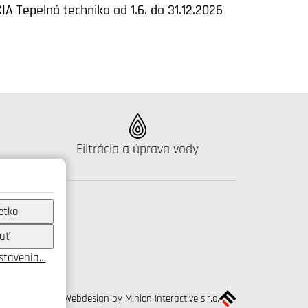
IA Tepelná technika od 1.6. do 31.12.2026
Katalógus:
Filtrácia a úprava vody
etko
uť
astavenia…
Webdesign by Minion Interactive s.r.o.