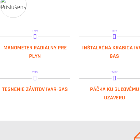
TYPY
TYPY
IVAR.MM 63
IVAR.IKAG
MANOMETER RADIÁLNY PRE
INŠTALAČNÁ KRABICA IV
PLYN
GAS
TYPY
TYPY
IVAR.LOCTITE 55
IVAR.FUTURGAS NP
TESNENIE ZÁVITOV IVAR-GAS
PÁČKA KU GUĽOVÉMU
IVAR.LOCTITE 577
UZÁVERU