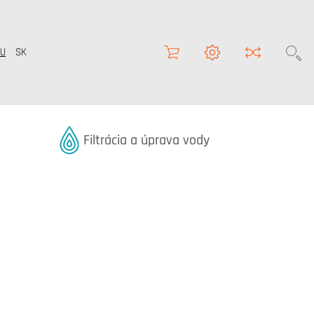
U
SK
Termékek kategóriából
Filtrácia a úprava vody