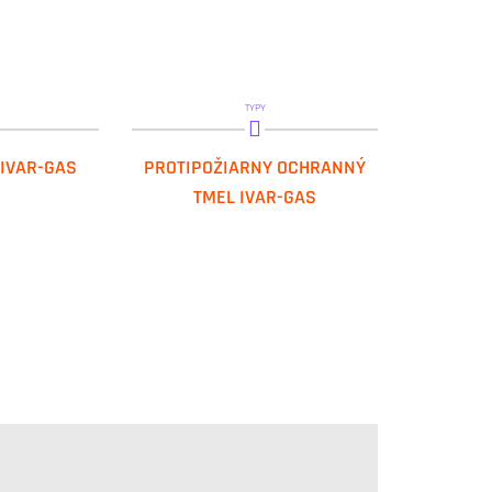
TYPY
AST 5N
IVAR.PROMASEAL-AG
 IVAR-GAS
PROTIPOŽIARNY OCHRANNÝ
TMEL IVAR-GAS