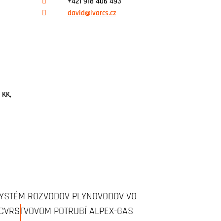
+421 918 406 493
david@ivarcs.cz
 KK,