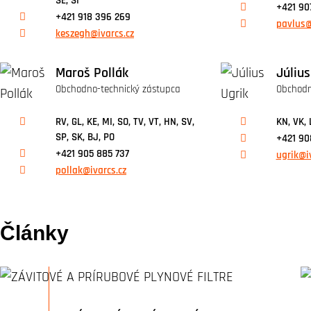
SE, SI
+421 90
+421 918 396 269
pavlus@
keszegh@ivarcs.cz
Maroš Pollák
Július
Obchodno-technický zástupca
Obchodn
RV, GL, KE, MI, SO, TV, VT, HN, SV,
KN, VK, 
SP, SK, BJ, PO
+421 90
+421 905 885 737
ugrik@i
pollak@ivarcs.cz
Články