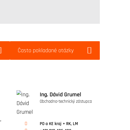
Často pokladané otázky
Ing. Dávid Grumel
Obchodno-technický zástupca
,
PO a KE kraj + RK, LM