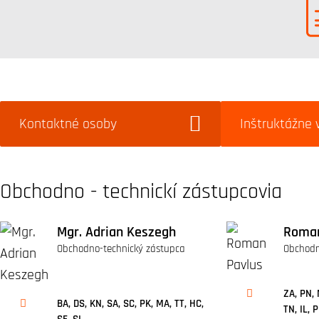
Kontaktné osoby
Inštruktážne 
Obchodno - technickí zástupcovia
Mgr. Adrian Keszegh
Roman
Obchodno-technický zástupca
Obchodn
ZA, PN, 
BA, DS, KN, SA, SC, PK, MA, TT, HC,
TN, IL, 