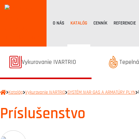
O NÁS
KATALÓG
CENNÍK
REFERENCIE
Termékek kategóriából
Terméke
Vykurovanie IVARTRIO
Tepelná
Katalóg
Vykurovanie IVARTRIO
SYSTÉM IVAR-GAS A ARMATÚRY PLYN
Príslušenstvo