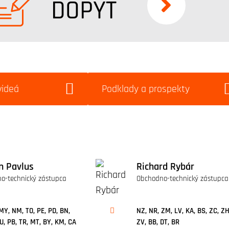
DOPYT
videá
Podklady a prospekty
 Pavlus
Richard Rybár
o-technický zástupca
Obchodno-technický zástupca
MY, NM, TO, PE, PD, BN,
NZ, NR, ZM, LV, KA, BS, ZC, ZH
PU, PB, TR, MT, BY, KM, CA
ZV, BB, DT, BR