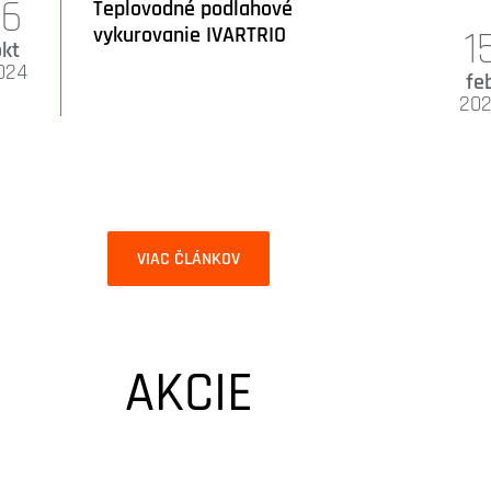
16
Teplovodné podlahové
vykurovanie IVARTRIO
1
okt
024
fe
20
VIAC ČLÁNKOV
AKCIE