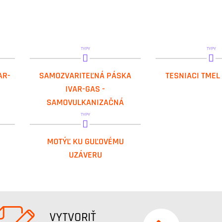
TYPY
TYPY
IVAR.SP-E 122-PB
IVAR.BUTYLPL
AR-
SAMOZVARITEĽNÁ PÁSKA
TESNIACI TMEL
IVAR-GAS -
SAMOVULKANIZAČNÁ
TYPY
IVAR.FUTURGAS NM
MOTÝĽ KU GUĽOVÉMU
UZÁVERU
VYTVORIŤ