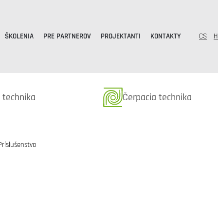
ŠKOLENIA
PRE PARTNEROV
PROJEKTANTI
KONTAKTY
CS
H
k kategóriából
Termékek kategóriából
 technika
Čerpacia technika
Príslušenstvo