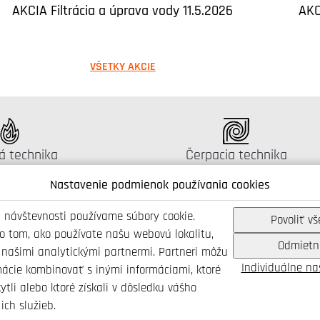
AKCIA Filtrácia a úprava vody 11.5.2026
AKC
VŠETKY AKCIE
gus:
Katalógus:
á technika
Čerpacia technika
Nastavenie podmienok používania cookies
 návštevnosti používame súbory cookie.
Povoliť vš
 o tom, ako používate našu webovú lokalitu,
Odmietn
Spojte se s námi
 našimi analytickými partnermi. Partneri môžu
Individuálne n
mácie kombinovať s inými informáciami, ktoré
ytli alebo ktoré získali v dôsledku vášho
ich služieb.
46 214 431
info@ivarsk.sk
Ochrana osobných údajov
Cookies