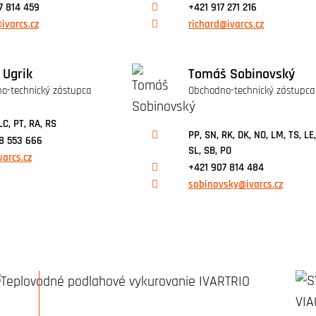
7 814 459
+421 917 271 216
ivarcs.cz
richard@ivarcs.cz
 Ugrik
Tomáš Sobinovský
o-technický zástupca
Obchodno-technický zástupca
LC, PT, RA, RS
PP, SN, RK, DK, NO, LM, TS, LE,
8 553 666
SL, SB, PO
varcs.cz
+421 907 814 484
sobinovsky@ivarcs.cz