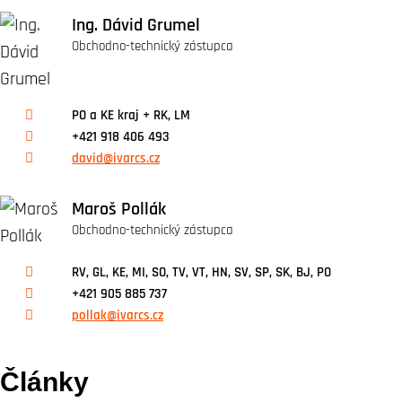
Ing. Dávid Grumel
Obchodno-technický zástupca
PO a KE kraj + RK, LM
+421 918 406 493
david@ivarcs.cz
Maroš Pollák
Obchodno-technický zástupca
RV, GL, KE, MI, SO, TV, VT, HN, SV, SP, SK, BJ, PO
+421 905 885 737
pollak@ivarcs.cz
Články