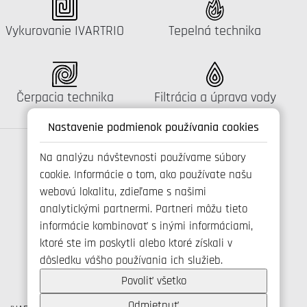
Katalógus:
Katalógus:
Vykurovanie IVARTRIO
Tepelná technika
Katalógus:
Katalógus:
Čerpacia technika
Filtrácia a úprava vody
Nastavenie podmienok používania cookies
Na analýzu návštevnosti používame súbory
cookie. Informácie o tom, ako používate našu
Spojte se s námi
webovú lokalitu, zdieľame s našimi
analytickými partnermi. Partneri môžu tieto
informácie kombinovať s inými informáciami,
ktoré ste im poskytli alebo ktoré získali v
+421 346 214 431
dôsledku vášho používania ich služieb.
info@ivarsk.sk
Ochrana osobných údajov
Povoliť všetko
Cookies
Odmietnuť