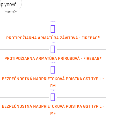
TYPY
IVAR.TASK
PROTIPOŽIARNA ARMATÚRA ZÁVITOVÁ - FIREBAG®
TYPY
IVAR.TASF
PROTIPOŽIARNA ARMATÚRA PRÍRUBOVÁ - FIREBAG®
TYPY
IVAR.GST-L-FM
BEZPEČNOSTNÁ NADPRIETOKOVÁ POISTKA GST TYP L -
FM
TYPY
IVAR.GST-L-MF
BEZPEČNOSTNÁ NADPRIETOKOVÁ POISTKA GST TYP L -
MF