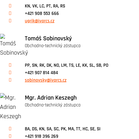
KN, VK, LC, PT, RA, RS
+421 908 553 666
ugrik@ivarcs.cz
Tomáš Sobinovský
Obchodno-technický zástupca
PP, SN, RK, DK, NO, LM, TS, LE, KK, SL, SB, PO
+421 907 814 484
sobinovsky@ivarcs.cz
Mgr. Adrian Keszegh
Obchodno-technický zástupca
BA, DS, KN, SA, SC, PK, MA, TT, HC, SE, SI
+421 918 396 269