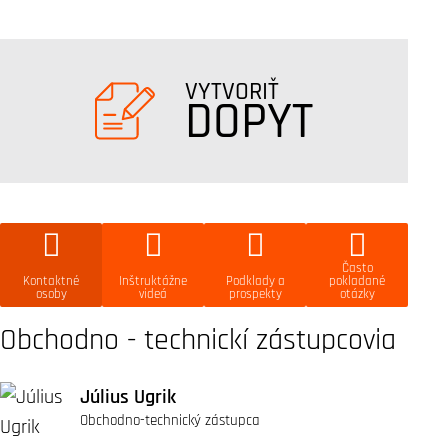
VYTVORIŤ
DOPYT
Často
Kontaktné
Inštruktážne
Podklady a
pokladané
osoby
videá
prospekty
otázky
Obchodno - technickí zástupcovia
Július Ugrik
Obchodno-technický zástupca