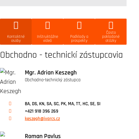
Často
Kontaktné
Inštruktážne
Podklady a
pokladané
osoby
videá
prospekty
otázky
Obchodno - technickí zástupcovia
Mgr. Adrian Keszegh
Obchodno-technický zástupca
BA, DS, KN, SA, SC, PK, MA, TT, HC, SE, SI
+421 918 396 269
keszegh@ivarcs.cz
Roman Pavlus