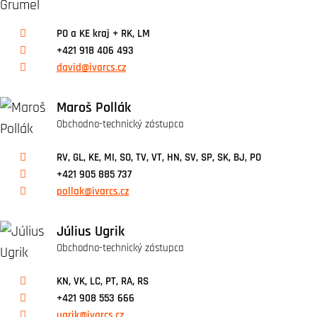
PO a KE kraj + RK, LM
+421 918 406 493
david@ivarcs.cz
Maroš Pollák
Obchodno-technický zástupca
RV, GL, KE, MI, SO, TV, VT, HN, SV, SP, SK, BJ, PO
+421 905 885 737
pollak@ivarcs.cz
Július Ugrik
Obchodno-technický zástupca
KN, VK, LC, PT, RA, RS
+421 908 553 666
ugrik@ivarcs.cz