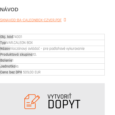
NÁVOD
SKNAVOD-BA-CALEONBOX-CZVER.PDF
74001
IVAR.CALEON BOX
Viaczónový ovládač - pre podlahové vykurovanie
10.
1
ks
509,00 EUR
VYTVORIŤ
DOPYT