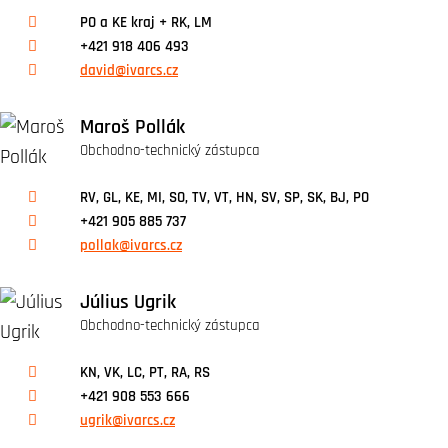
PO a KE kraj + RK, LM
+421 918 406 493
david@ivarcs.cz
Maroš Pollák
Obchodno-technický zástupca
RV, GL, KE, MI, SO, TV, VT, HN, SV, SP, SK, BJ, PO
+421 905 885 737
pollak@ivarcs.cz
Július Ugrik
Obchodno-technický zástupca
KN, VK, LC, PT, RA, RS
+421 908 553 666
ugrik@ivarcs.cz