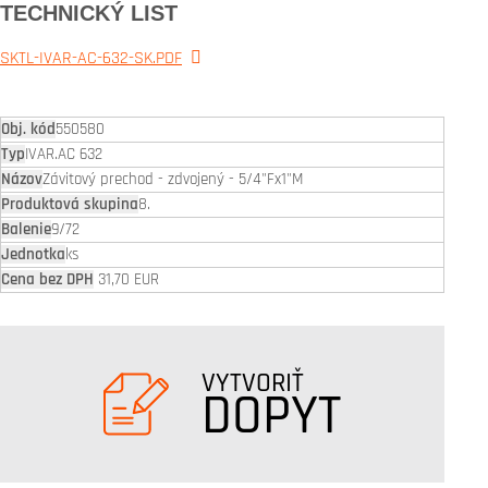
TECHNICKÝ LIST
SKTL-IVAR-AC-632-SK.PDF
550580
IVAR.AC 632
Závitový prechod - zdvojený - 5/4"Fx1"M
8.
9/72
ks
31,70 EUR
VYTVORIŤ
DOPYT