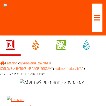
Katalóg
Vykurovanie IVARTRIO
KOTLOVÉ A BYTOVÉ MERACIE ZOSTAVY
Kotlové moduly IVAR
ZÁVITOVÝ PRECHOD - ZDVOJENÝ