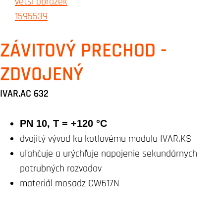
ZÁVITOVÝ PRECHOD -
ZDVOJENÝ
IVAR.AC 632
PN 10, T = +120 °C
dvojitý vývod ku kotlovému modulu IVAR.KS
uľahčuje a urýchľuje napojenie sekundárnych
potrubných rozvodov
materiál mosadz CW617N