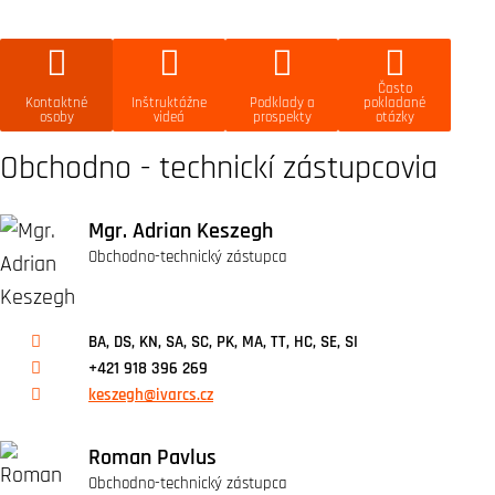
Často
Kontaktné
Inštruktážne
Podklady a
pokladané
osoby
videá
prospekty
otázky
Obchodno - technickí zástupcovia
Mgr. Adrian Keszegh
Obchodno-technický zástupca
BA, DS, KN, SA, SC, PK, MA, TT, HC, SE, SI
+421 918 396 269
keszegh@ivarcs.cz
Roman Pavlus
Obchodno-technický zástupca