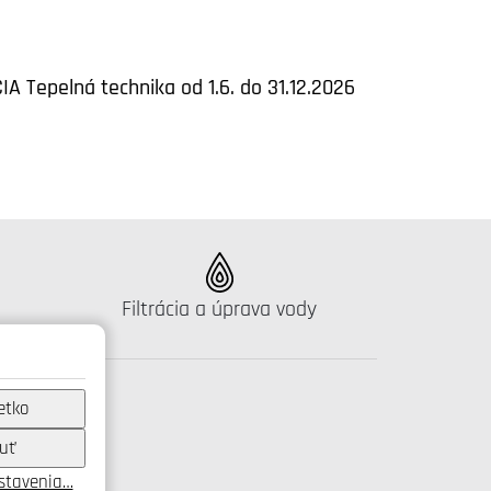
IA Tepelná technika od 1.6. do 31.12.2026
Katalógus:
Filtrácia a úprava vody
etko
uť
astavenia…