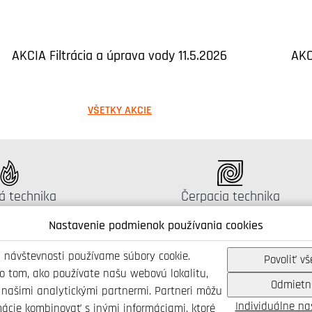
AKCIA Filtrácia a úprava vody 11.5.2026
AKC
VŠETKY AKCIE
gus:
Katalógus:
á technika
Čerpacia technika
Nastavenie podmienok používania cookies
 návštevnosti používame súbory cookie.
Povoliť vš
 o tom, ako používate našu webovú lokalitu,
Odmietn
Spojte se s námi
 našimi analytickými partnermi. Partneri môžu
Individuálne n
mácie kombinovať s inými informáciami, ktoré