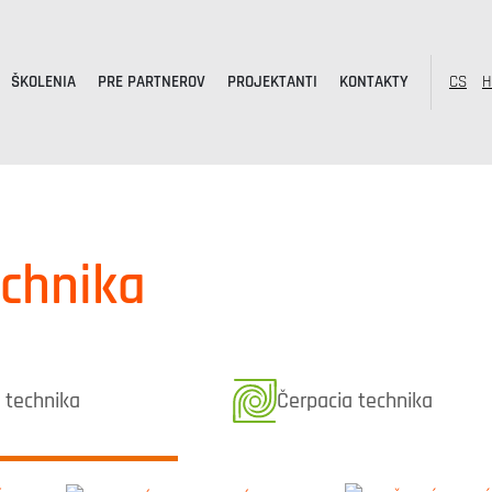
ŠKOLENIA
PRE PARTNEROV
PROJEKTANTI
KONTAKTY
CS
H
echnika
ciák kategóriából
Referenciák kategóriábó
 technika
Čerpacia technika