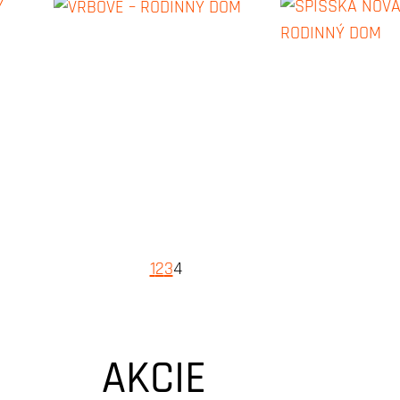
1
2
3
4
AKCIE