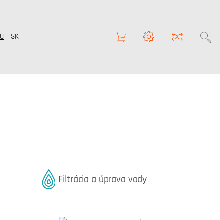
U
SK
l
Referenciák kategóriából
Filtrácia a úprava vody