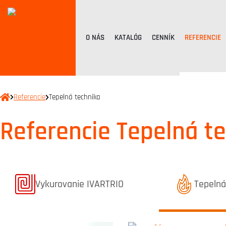
O NÁS
KATALÓG
CENNÍK
REFERENCIE
Referencie
Tepelná technika
Referencie Tepelná t
Referenciák kategóriából
Referen
Vykurovanie IVARTRIO
Tepelná