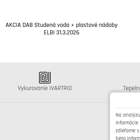
AKCIA DAB Studená voda + plastové nádoby
ELBI 31.3.2026
Katalógus:
Kataló
Vykurovanie IVARTRIO
Tepeln
Na analýzu
Informácie
zdieľame s
tieto infor