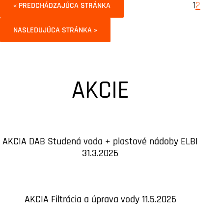
1
2
« PREDCHÁDZAJÚCA STRÁNKA
NASLEDUJÚCA STRÁNKA »
AKCIE
AKCIA DAB Studená voda + plastové nádoby ELBI
31.3.2026
AKCIA Filtrácia a úprava vody 11.5.2026