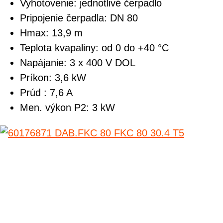
Vyhotovenie:
jednotlivé čerpadlo
Pripojenie čerpadla:
DN 80
Hmax:
13,9 m
Teplota kvapaliny:
od 0 do +40 °C
Napájanie:
3 x 400 V DOL
Príkon:
3,6 kW
Prúd :
7,6 A
Men. výkon P2:
3 kW