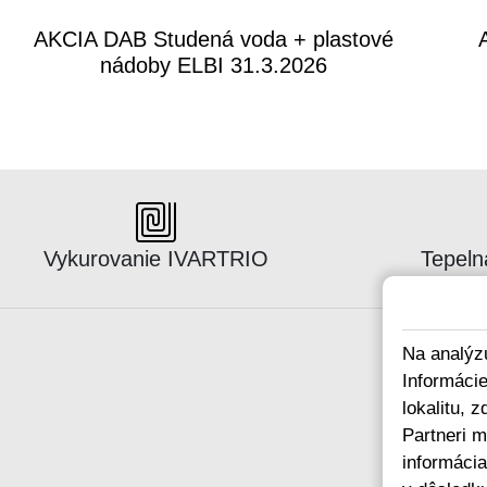
AKCIA DAB Studená voda + plastové
nádoby ELBI 31.3.2026
Katalógus:
Kataló
Vykurovanie IVARTRIO
Tepeln
Na analýz
Informáci
lokalitu, 
Partneri m
informácia