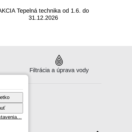
AKCIA Tepelná technika od 1.6. do
31.12.2026
Katalógus:
Filtrácia a úprava vody
šetko
uť
astavenia…