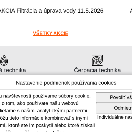
AKCIA Filtrácia a úprava vody 11.5.2026
VŠETKY AKCIE
gus:
Katalógus:
á technika
Čerpacia technika
Nastavenie podmienok používania cookies
u návštevnosti používame súbory cookie.
Povoliť v
e o tom, ako používate našu webovú
Odmietn
Spojte se s námi
zdieľame s našimi analytickými partnermi.
Individuálne n
ôžu tieto informácie kombinovať s inými
mi, ktoré ste im poskytli alebo ktoré získali