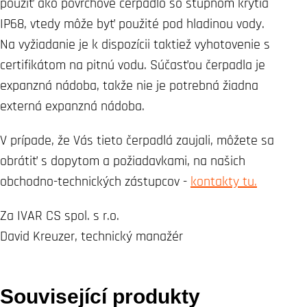
použiť ako povrchové čerpadlo so stupňom krytia
IP68, vtedy môže byť použité pod hladinou vody.
Na vyžiadanie je k dispozícii taktiež vyhotovenie s
certifikátom na pitnú vodu. Súčasťou čerpadla je
expanzná nádoba, takže nie je potrebná žiadna
externá expanzná nádoba.
V prípade, že Vás tieto čerpadlá zaujali, môžete sa
obrátiť s dopytom a požiadavkami, na našich
obchodno-technických zástupcov -
kontakty tu.
Za IVAR CS spol. s r.o.
David Kreuzer, technický manažér
Související produkty