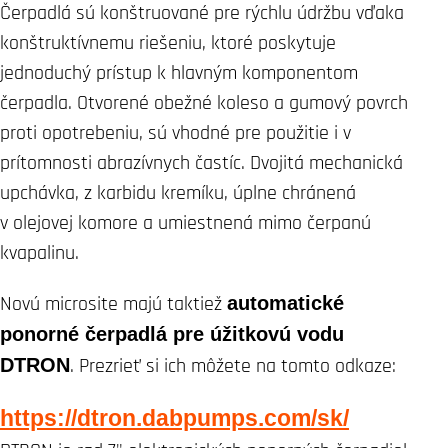
Čerpadlá sú konštruované pre rýchlu údržbu vďaka
konštruktívnemu riešeniu, ktoré poskytuje
jednoduchý prístup k hlavným komponentom
čerpadla. Otvorené obežné koleso a gumový povrch
proti opotrebeniu, sú vhodné pre použitie i v
prítomnosti abrazívnych častíc. Dvojitá mechanická
upchávka, z karbidu kremíku, úplne chránená
v olejovej komore a umiestnená mimo čerpanú
kvapalinu.
Novú microsite majú taktiež
automatické
ponorné čerpadlá pre úžitkovú vodu
DTRON
. Prezrieť si ich môžete na tomto odkaze:
https://dtron.dabpumps.com/sk/