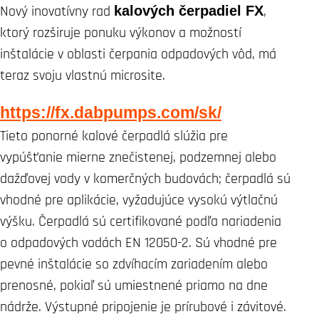
Nový inovatívny rad
kalových čerpadiel FX
,
ktorý rozširuje ponuku výkonov a možností
inštalácie v oblasti čerpania odpadových vôd, má
teraz svoju vlastnú microsite.
https://fx.dabpumps.com/sk/
Tieto ponorné kalové čerpadlá slúžia pre
vypúšťanie mierne znečistenej, podzemnej alebo
dažďovej vody v komerčných budovách; čerpadlá sú
vhodné pre aplikácie, vyžadujúce vysokú výtlačnú
výšku. Čerpadlá sú certifikované podľa nariadenia
o odpadových vodách EN 12050-2. Sú vhodné pre
pevné inštalácie so zdvíhacím zariadením alebo
prenosné, pokiaľ sú umiestnené priamo na dne
nádrže. Výstupné pripojenie je prírubové i závitové.