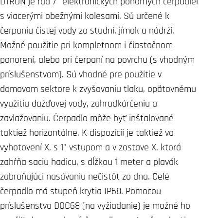
DTRON je rad 7" elektronických ponorných čerpadiel
s viacerými obežnými kolesami. Sú určené k
čerpaniu čistej vody zo studní, jímok a nádrží.
Možné použitie pri kompletnom i čiastočnom
ponorení, alebo pri čerpaní na povrchu (s vhodným
príslušenstvom). Sú vhodné pre použitie v
domovom sektore k zvyšovaniu tlaku, opätovnému
využitiu dažďovej vody, zahradkárčeniu a
zavlažovaniu. Čerpadlo môže byť inštalované
taktiež horizontálne. K dispozícii je taktiež vo
vyhotovení X, s 1" vstupom a v zostave X, ktorá
zahŕňa saciu hadicu, s dĺžkou 1 meter a plavák
zabraňujúci nasávaniu nečistôt zo dna. Celé
čerpadlo má stupeň krytia IP68. Pomocou
príslušenstva DOC68 (na vyžiadanie) je možné ho