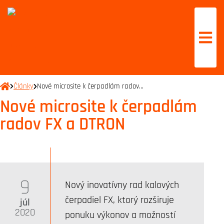
Články
Nové microsite k čerpadlám radov…
Nové microsite k čerpadlám
radov FX a DTRON
9
Nový inovatívny rad kalových
čerpadiel FX, ktorý rozširuje
júl
2020
ponuku výkonov a možností