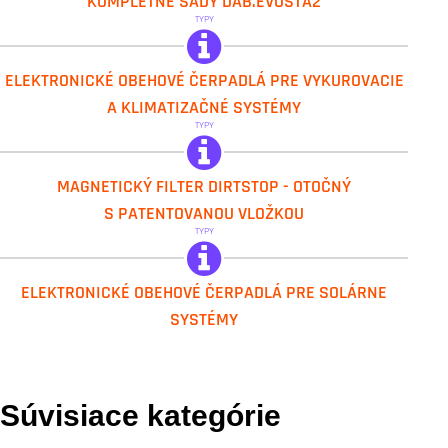
KOMPLETNÉ SADY DAB.EVOSTA2
TYPY
DAB.EVOSTA3
ELEKTRONICKÉ OBEHOVÉ ČERPADLÁ PRE VYKUROVACIE
A KLIMATIZAČNÉ SYSTÉMY
TYPY
IVAR.DIRTSTOP
MAGNETICKÝ FILTER DIRTSTOP - OTOČNÝ
S PATENTOVANOU VLOŽKOU
TYPY
DAB.EVOSTA2 SOL
ELEKTRONICKÉ OBEHOVÉ ČERPADLÁ PRE SOLÁRNE
SYSTÉMY
Súvisiace kategórie