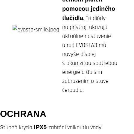
pomocou jediného
tlačidla
. Tri diódy
na prístroji ukazujú
aktuálne nastavenie
a rad EVOSTA3 má
navyše displej
s okamžitou spotrebou
energie a ďalším
zobrazením o stave
čerpadla.
OCHRANA
Stupeň krytia
IPX5
zabráni vniknutiu vody