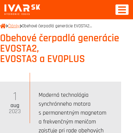
Články
Obehové čerpadlá generácie EVOSTA2…
Obehové čerpadlá generácie
EVOSTA2,
EVOSTA3 a EVOPLUS
1
Moderná technológia
synchrónneho motora
aug
2023
s permanentným magnetom
a frekvenčným meničom
zaisťuje pri rade obehových