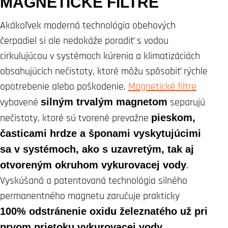
MAGNETICKÉ FILTRE
Akákoľvek moderná technológia obehových
čerpadiel si ale nedokáže poradiť s vodou
cirkulujúcou v systémoch kúrenia a klimatizáciách
obsahujúcich nečistoty, ktoré môžu spôsobiť rýchle
opotrebenie alebo poškodenie.
Magnetické filtre
vybavené
silným trvalým magnetom
separujú
nečistoty, ktoré sú tvorené prevažne
pieskom,
časticami hrdze a šponami vyskytujúcimi
sa v systémoch, ako s uzavretým, tak aj
otvoreným okruhom vykurovacej vody
.
Vyskúšaná a patentovaná technológia silného
permanentného magnetu zaručuje prakticky
100% odstránenie oxidu železnatého už pri
prvom prietoku vykurovacej vody