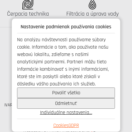
Katalógus:
Katalógus:
Čerpacia technika
Filtrácia a úprava vody
Nastavenie podmienok používania cookies
Na analýzu návštevnosti používame súbory
cookie. Informácie o tom, ako používate našu
Spojte se s námi
webovú lokalitu, zdieľame s našimi
analytickými partnermi. Partneri môžu tieto
informácie kombinovať s inými informáciami,
ktoré ste im poskytli alebo ktoré získali v
+421 346 214 431
dôsledku vášho používania ich služieb.
info@ivarsk.sk
Ochrana osobných údajov
Povoliť všetko
Cookies
Odmietnuť
IVAR CS spol. s r.o., Velvarská 9, Podhořany, 277 51 Nelahozeves
IČO: 45276935 DIČ: CZ45276935
Individuálne nastavenia…
© IVAR CS spol. s r.o., 2026
Cookies
GDPR
Webdesign by Minion Interactive s.r.o.