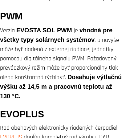
PWM
Verzia
EVOSTA SOL PWM
je
vhodná pre
všetky typy solárnych systémov
, a navyše
môže byť riadená z externej riadiacej jednotky
pomocou digitálneho signálu PWM. Požadovaný
prevádzkový režim môže byť proporcionálny tlak
alebo konštantná rýchlosť.
Dosahuje výtlačnú
výšku až 14,5 m a pracovnú teplotu až
130 °C.
EVOPLUS
Rad obehových elektronicky riadených čerpadiel
EVOPLUS
dopĺňa kompletný rad výrobcu DAB