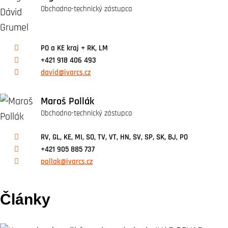
Obchodno-technický zástupca
PO a KE kraj + RK, LM
+421 918 406 493
david@ivarcs.cz
Maroš Pollák
Obchodno-technický zástupca
RV, GL, KE, MI, SO, TV, VT, HN, SV, SP, SK, BJ, PO
+421 905 885 737
pollak@ivarcs.cz
Články