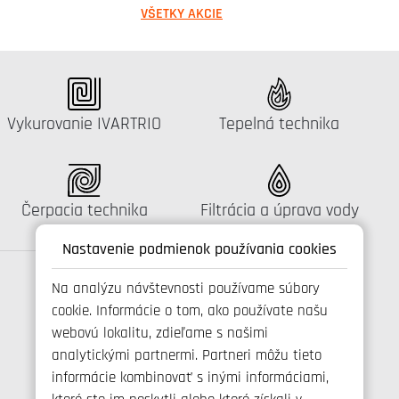
VŠETKY AKCIE
Katalógus:
Katalógus:
Vykurovanie IVARTRIO
Tepelná technika
Katalógus:
Katalógus:
Čerpacia technika
Filtrácia a úprava vody
Nastavenie podmienok používania cookies
Na analýzu návštevnosti používame súbory
cookie. Informácie o tom, ako používate našu
Spojte se s námi
webovú lokalitu, zdieľame s našimi
analytickými partnermi. Partneri môžu tieto
informácie kombinovať s inými informáciami,