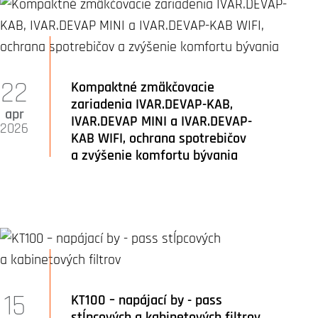
22
Kompaktné zmäkčovacie
zariadenia IVAR.DEVAP-KAB,
apr
IVAR.DEVAP MINI a IVAR.DEVAP-
2026
KAB WIFI, ochrana spotrebičov
a zvýšenie komfortu bývania
15
KT100 – napájací by - pass
stĺpcových a kabinetových filtrov