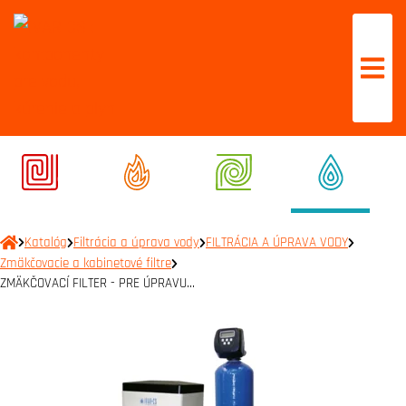
Katalóg
Filtrácia a úprava vody
FILTRÁCIA A ÚPRAVA VODY
Zmäkčovacie a kabinetové filtre
ZMÄKČOVACÍ FILTER - PRE ÚPRAVU…