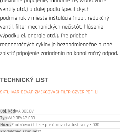
(flexibilné pripojenie, manometre, vzorkovacie
ventily atď.) a ďalej podľa špecifických
podmienok v mieste inštalácie (napr. redukčný
ventil, filter mechanických nečistôt, hlásenie
výpadku el. energie atď.). Pre priebeh
regeneračných cyklov je bezpodmienečne nutné
zaistiť pripojenie zariadenia na kanalizačný odpad.
TECHNICKÝ LIST
SKTL-IVAR-DEVAP-ZMEKCOVACI-FILTR-CZVER.PDF
IVA.803.DV
IVAR.DEVAP 030
Zmäkčovací filter - pre úpravu tvrdosti vody - 030
12.