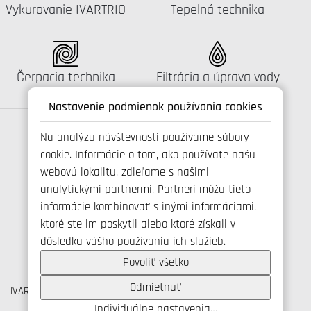
Katalógus:
Katalógus:
Vykurovanie IVARTRIO
Tepelná technika
Katalógus:
Katalógus:
Čerpacia technika
Filtrácia a úprava vody
Nastavenie podmienok používania cookies
Na analýzu návštevnosti používame súbory
cookie. Informácie o tom, ako používate našu
Spojte se s námi
webovú lokalitu, zdieľame s našimi
analytickými partnermi. Partneri môžu tieto
informácie kombinovať s inými informáciami,
ktoré ste im poskytli alebo ktoré získali v
+421 346 214 431
dôsledku vášho používania ich služieb.
info@ivarsk.sk
Ochrana osobných údajov
Povoliť všetko
Cookies
Odmietnuť
IVAR CS spol. s r.o., Velvarská 9, Podhořany, 277 51 Nelahozeves
IČO: 45276935 DIČ: CZ45276935
Individuálne nastavenia…