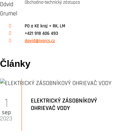
Obchodno-technický zástupca
PO a KE kraj + RK, LM
+421 918 406 493
david@ivarcs.cz
Články
1
ELEKTRICKÝ ZÁSOBNÍKOVÝ
OHRIEVAČ VODY
sep
2023