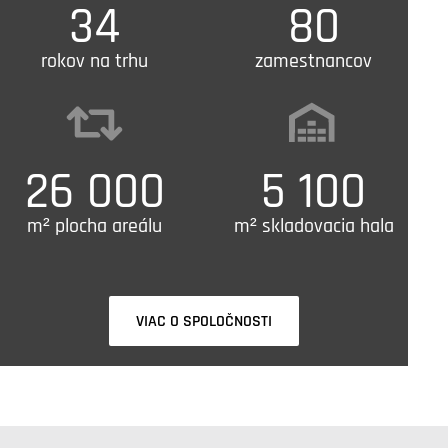
34
80
rokov na trhu
zamestnancov
26 000
5 100
m² plocha areálu
m² skladovacia hala
VIAC O SPOLOČNOSTI