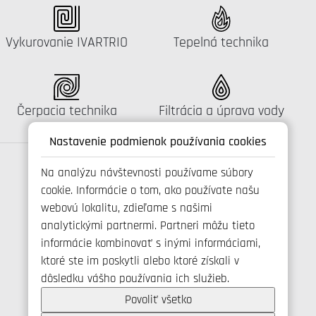
Katalógus:
Katalógus:
Vykurovanie IVARTRIO
Tepelná technika
Katalógus:
Katalógus:
Čerpacia technika
Filtrácia a úprava vody
Nastavenie podmienok používania cookies
Na analýzu návštevnosti používame súbory
cookie. Informácie o tom, ako používate našu
Spojte se s námi
webovú lokalitu, zdieľame s našimi
analytickými partnermi. Partneri môžu tieto
informácie kombinovať s inými informáciami,
ktoré ste im poskytli alebo ktoré získali v
+421 346 214 431
dôsledku vášho používania ich služieb.
info@ivarsk.sk
Ochrana osobných údajov
Povoliť všetko
Cookies