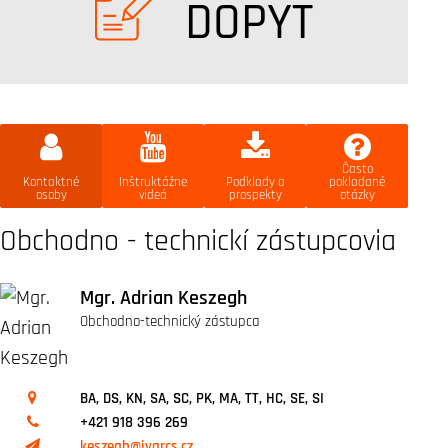
DOPYT
Často
Kontaktné
Inštruktážne
Podklady a
pokladané
osoby
videá
prospekty
otázky
Obchodno - technickí zástupcovia
Mgr. Adrian Keszegh
Obchodno-technický zástupca
BA, DS, KN, SA, SC, PK, MA, TT, HC, SE, SI
+421 918 396 269
keszegh@ivarcs.cz