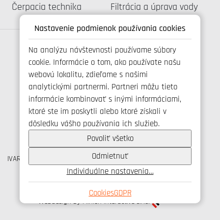
Katalógus:
Katalógus:
Čerpacia technika
Filtrácia a úprava vody
Nastavenie podmienok používania cookies
Na analýzu návštevnosti používame súbory
cookie. Informácie o tom, ako používate našu
Spojte se s námi
webovú lokalitu, zdieľame s našimi
analytickými partnermi. Partneri môžu tieto
informácie kombinovať s inými informáciami,
ktoré ste im poskytli alebo ktoré získali v
+421 346 214 431
dôsledku vášho používania ich služieb.
info@ivarsk.sk
Ochrana osobných údajov
Povoliť všetko
Cookies
Odmietnuť
IVAR CS spol. s r.o., Velvarská 9, Podhořany, 277 51 Nelahozeves
IČO: 45276935 DIČ: CZ45276935
Individuálne nastavenia…
© IVAR CS spol. s r.o., 2026
Cookies
GDPR
Webdesign by Minion Interactive s.r.o.