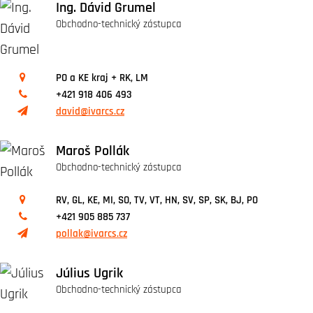
Ing. Dávid Grumel
Obchodno-technický zástupca
PO a KE kraj + RK, LM
+421 918 406 493
david@ivarcs.cz
Maroš Pollák
Obchodno-technický zástupca
RV, GL, KE, MI, SO, TV, VT, HN, SV, SP, SK, BJ, PO
+421 905 885 737
pollak@ivarcs.cz
Július Ugrik
Obchodno-technický zástupca