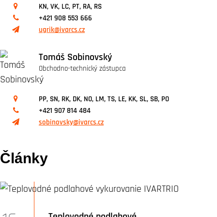
KN, VK, LC, PT, RA, RS
+421 908 553 666
ugrik@ivarcs.cz
Tomáš Sobinovský
Obchodno-technický zástupca
PP, SN, RK, DK, NO, LM, TS, LE, KK, SL, SB, PO
+421 907 814 484
sobinovsky@ivarcs.cz
Články
Teplovodné podlahové