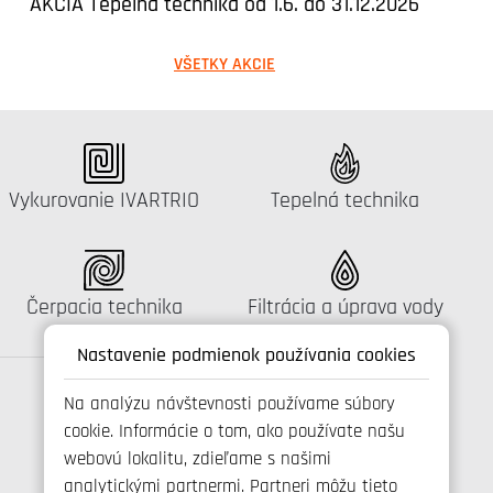
AKCIA Tepelná technika od 1.6. do 31.12.2026
VŠETKY AKCIE
Katalógus:
Katalógus:
Vykurovanie IVARTRIO
Tepelná technika
Katalógus:
Katalógus:
Čerpacia technika
Filtrácia a úprava vody
Nastavenie podmienok používania cookies
Na analýzu návštevnosti používame súbory
cookie. Informácie o tom, ako používate našu
Spojte se s námi
webovú lokalitu, zdieľame s našimi
analytickými partnermi. Partneri môžu tieto